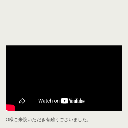
O様ご来院いただき有難うございました。