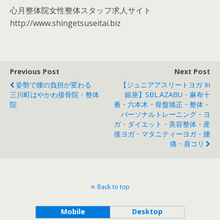
心月整体院女性整体スタッフ求人サイト
http://www.shingetsuseitai.biz
Previous Post
Next Post
姿勢で腰の負担が変わる
【ジュニアアスリートヨガ In
三川町はやかわ接骨院・整体
銀座】SBL.AZABU・麻布十
院
番・六本木・骨盤矯正・整体・
パーソナルトレーニング・ヨ
ガ・ダイエット・美容整体・産
後ヨガ・マタニティーヨガ・腰
痛・肩コリ
Back to top
Mobile
Desktop