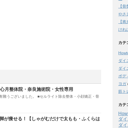
【骨
やさし
【将
けれ
カテ
Howto
ダイ
ダイ
ボデ
ヨガ
様｜心月整体院・奈良施術院・女性専用
筋ト
有難うございました。 ■セルライト除去整体・小顔矯正・骨
カテ
Howt
で脚が痩せる！【しゃがむだけで太もも・ふくらは
ダイ
ダイ