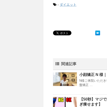
-
ダイエット
関連記事
小顔矯正 N 
N様ご来院いただき
盤矯正 …
【50秒】マジ
ぎ痩せます】