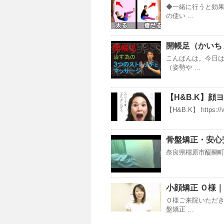
◆一緒に行うと効果
の使い …
開帳足（かいち
こんばんは。今日
（姿勢や …
【H&B.K】顔
【H&B.K】 https://w
骨盤矯正・安心
奈良県橿原市醍醐町4
小顔矯正 Ｏ様
Ｏ様ご来院いただき
盤矯正 …