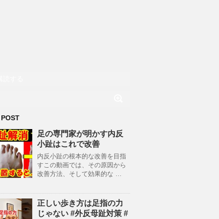
購読する
 POST
足の専門家が明かす内反
小趾はこれで改善
内反小趾の根本的な改善を目指
すこの動画では、その原因から
改善方法、そして効果的な …
正しい歩き方は足指の力
じゃない #外反母趾対策 #