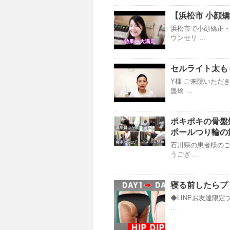
【浜松市 小顔
浜松市で小顔矯正
ウンセリ …
セルライト太も
Y様 ご来院いただ
盤矯 …
ポキポキの骨盤
ポールつり輪の
石川県の患者様のご
うござ …
寝る前したらプ
◆LINEお友達限定
…