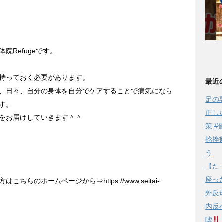
院Refugeです。
持っておく必要があります。
最近
、日々、自分の身体を自分でケアすることで病気になら
足の
す。
正し
をお届けしていきます＾＾
策 #
捻挫
う
【た
座っ
らのホームページから⇒https://www.seitai-
外反
内反
嘘