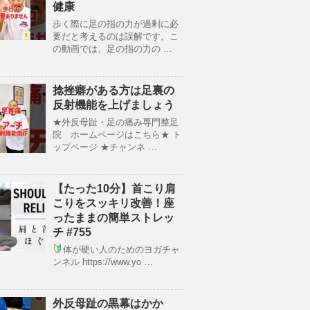
健康
歩く際に足の指の力が過剰に必
要だと考えるのは誤解です。こ
の動画では、足の指の力の …
捻挫癖がある方は足裏の
反射機能を上げましょう
★外反母趾・足の痛み専門整足
院 ホームページはこちら★ ト
ップページ ★チャンネ …
【たった10分】首こり肩
こりをスッキリ改善！座
ったままの簡単ストレッ
チ #755
体が硬い人のためのヨガチャ
ンネル https://www.yo …
外反母趾の黒幕はかか