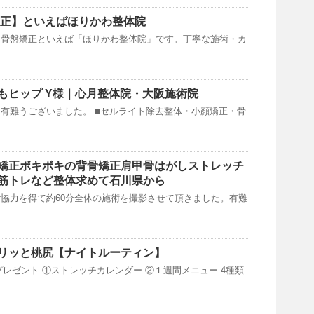
矯正】といえばほりかわ整体院
・骨盤矯正といえば「ほりかわ整体院」です。丁寧な施術・カ
もヒップ Y様｜心月整体院・大阪施術院
き有難うございました。 ■セルライト除去整体・小顔矯正・骨
矯正ボキボキの背骨矯正肩甲骨はがしストレッチ
筋トレなど整体求めて石川県から
協力を得て約60分全体の施術を撮影させて頂きました。有難
リッと桃尻【ナイトルーティン】
プレゼント ①ストレッチカレンダー ②１週間メニュー 4種類