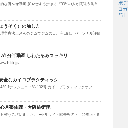
ボデ
的な脚やせ動画 脚やせする歩き方『90%の人が間違う足首
ヨガ
筋ト
ょうそく）の治し方
は理学療法士さんのジムでジムの日。今日は、パーソナル評価
ヨガ1分半動画 しわたるみスッキリ
ww.h-bk.jp/
安全なカイロプラクティック
36-1ナッシュエイ86 102号 カイロプラクティックオフ …
｜心月整体院・大阪施術院
有難うございました。 ■セルライト除去整体・小顔矯正・骨