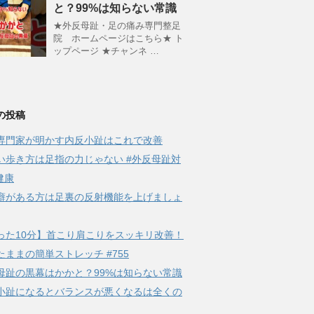
と？99%は知らない常識
★外反母趾・足の痛み専門整足
院 ホームページはこちら★ ト
ップページ ★チャンネ …
の投稿
専門家が明かす内反小趾はこれで改善
い歩き方は足指の力じゃない #外反母趾対
健康
癖がある方は足裏の反射機能を上げましょ
った10分】首こり肩こりをスッキリ改善！
たままの簡単ストレッチ #755
母趾の黒幕はかかと？99%は知らない常識
小趾になるとバランスが悪くなるは全くの