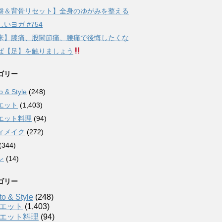
盤＆背骨リセット】全身のゆがみを整える
いヨガ #754
来】膝痛、股関節痛、腰痛で後悔したくな
ば【足】を触りましょう
ゴリー
 & Style
(248)
エット
(1,403)
エット料理
(94)
ィメイク
(272)
(344)
レ
(14)
ゴリー
o & Style
(248)
エット
(1,403)
エット料理
(94)