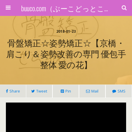
buuco.com（ぶーこどっとこむ）
2018-01-23
骨盤矯正☆姿勢矯正☆【京橋・
肩こり＆姿勢改善の専門 優包手
整体 愛の花】
Share
Tweet
Pin
Mail
SMS