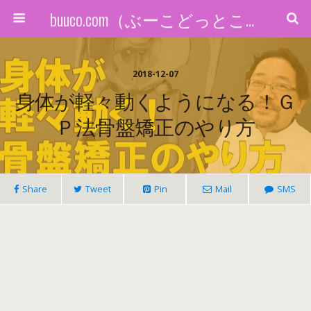
buuco.com（ぶーこどっとこむ）
2018-12-07
身体が軽々動くようになる！Ｇ
Ｐ法骨盤矯正のやり方
Share
Tweet
Pin
Mail
SMS