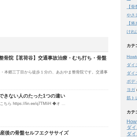
【骨
やさし
【将
けれ
カテ
Howto
整骨院【茗荷谷】交通事故治療・むち打ち・骨盤
ダイ
谷・本郷三丁目から徒歩１分の、あおやま整骨院です。交通事
ダイ
ボデ
ヨガ
できない人のたった1つの違い
筋ト
 https://lin.ee/q7TMIiH ◆オ …
カテ
Howt
ダイ
 産後の骨盤セルフエクササイズ
ダイ