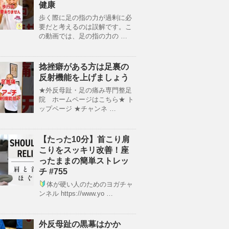
健康
歩く際に足の指の力が過剰に必
要だと考えるのは誤解です。こ
の動画では、足の指の力の …
捻挫癖がある方は足裏の
反射機能を上げましょう
★外反母趾・足の痛み専門整足
院 ホームページはこちら★ ト
ップページ ★チャンネ …
【たった10分】首こり肩
こりをスッキリ改善！座
ったままの簡単ストレッ
チ #755
体が硬い人のためのヨガチャ
ンネル https://www.yo …
外反母趾の黒幕はかか