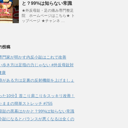
と？99%は知らない常識
★外反母趾・足の痛み専門整足
院 ホームページはこちら★ ト
ップページ ★チャンネ …
の投稿
専門家が明かす内反小趾はこれで改善
い歩き方は足指の力じゃない #外反母趾対
健康
癖がある方は足裏の反射機能を上げましょ
った10分】首こり肩こりをスッキリ改善！
たままの簡単ストレッチ #755
母趾の黒幕はかかと？99%は知らない常識
小趾になるとバランスが悪くなるは全くの