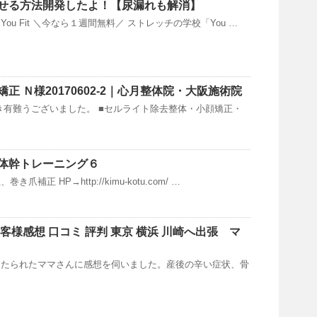
せる方法開発したよ！【尿漏れも解消】
ou Fit ＼今なら１週間無料／ ストレッチの学校「You …
正 Ｎ様20170602-2｜心月整体院・大阪施術院
き有難うございました。 ■セルライト除去整体・小顔矯正・
体幹トレーニング６
補正 HP→http://kimu-kotu.com/ …
客様感想 口コミ 評判 東京 横浜 川崎へ出張 マ
けたられたママさんに感想を伺いました。産後の辛い症状、骨