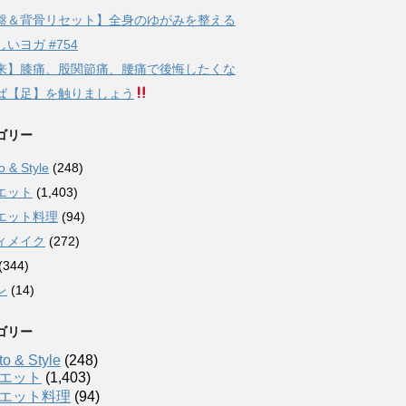
盤＆背骨リセット】全身のゆがみを整える
いヨガ #754
来】膝痛、股関節痛、腰痛で後悔したくな
ば【足】を触りましょう
ゴリー
 & Style
(248)
エット
(1,403)
エット料理
(94)
ィメイク
(272)
(344)
レ
(14)
ゴリー
o & Style
(248)
エット
(1,403)
エット料理
(94)