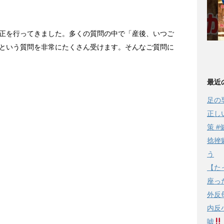
正を行ってきました。多くの質問の中で「産後、いつご
という質問を非常にたくさん受けます。そんなご質問に
最近
足の
正し
策 #
捻挫
う
【た
座っ
外反
内反
嘘