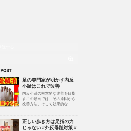
購読する
 POST
足の専門家が明かす内反
小趾はこれで改善
内反小趾の根本的な改善を目指
すこの動画では、その原因から
改善方法、そして効果的な …
正しい歩き方は足指の力
じゃない #外反母趾対策 #