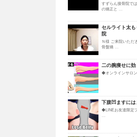
すずらん接骨院で
の矯正と …
セルライト太も
院
Ｎ様 ご来院いただ
骨盤矯 …
二の腕痩せに効
◆オンラインサロンY
下腹凹ますには
◆LINEお友達限定
…