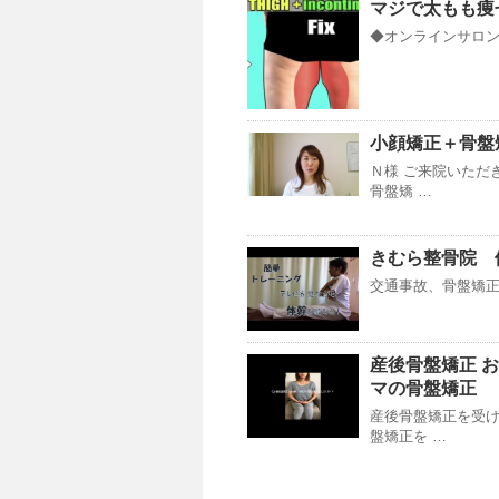
マジで太もも痩
◆オンラインサロンY
小顔矯正＋骨盤矯
Ｎ様 ご来院いただ
骨盤矯 …
きむら整骨院 
交通事故、骨盤矯正、巻き爪
産後骨盤矯正 お
マの骨盤矯正
産後骨盤矯正を受
盤矯正を …