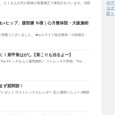
ボデ
は、たくさんの方が産後の骨盤矯正で来院されています。当院
ヨガ
筋ト
も+ヒップ、腹部腰 Ｎ様｜心月整体院・大阪施術
き有難うございました。 ■セルライト除去整体・小顔矯正・
く！肩甲骨はがし【肩こりも治るよー】
ou Fit ＼今なら１週間無料／ ストレッチの学校「You …
まず股関節！
プレゼント ①ストレッチカレンダー ②１週間メニュー 4種類