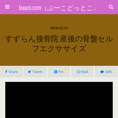
buuco.com（ぶーこどっとこむ）
2016-12-13
すずらん接骨院 産後の骨盤セル
フエクササイズ
Share
Tweet
Pin
Mail
SMS