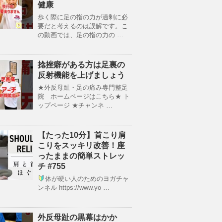
健康
歩く際に足の指の力が過剰に必
要だと考えるのは誤解です。こ
の動画では、足の指の力の …
捻挫癖がある方は足裏の
反射機能を上げましょう
★外反母趾・足の痛み専門整足
院 ホームページはこちら★ ト
ップページ ★チャンネ …
【たった10分】首こり肩
こりをスッキリ改善！座
ったままの簡単ストレッ
チ #755
体が硬い人のためのヨガチャ
ンネル https://www.yo …
外反母趾の黒幕はかか