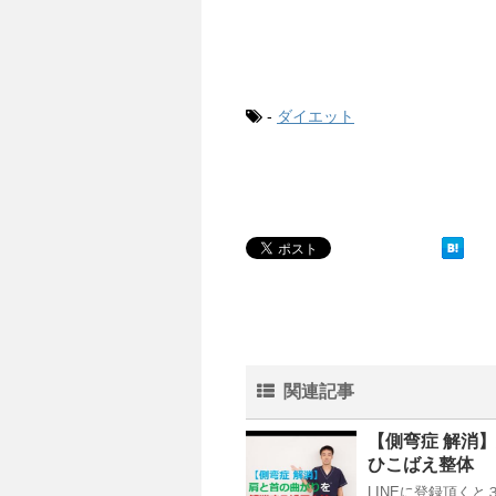
-
ダイエット
関連記事
【側弯症 解消
ひこばえ整体
LINEに登録頂く