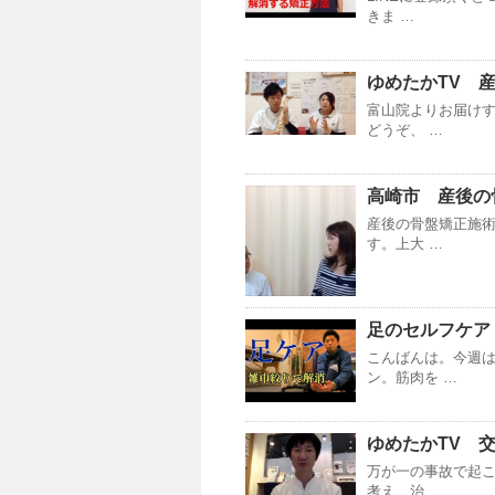
きま …
ゆめたかTV 
富山院よりお届けす
どうぞ、 …
高崎市 産後の
産後の骨盤矯正施
す。上大 …
足のセルフケア
こんばんは。今週
ン。筋肉を …
ゆめたかTV 
万が一の事故で起
考え、治 …