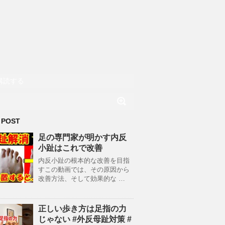
購読する
 POST
足の専門家が明かす内反
小趾はこれで改善
内反小趾の根本的な改善を目指
すこの動画では、その原因から
改善方法、そして効果的な …
正しい歩き方は足指の力
じゃない #外反母趾対策 #