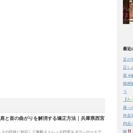
最近
足の
正し
策 #
捻挫
う
【た
座っ
外反
】肩と首の曲がりを解消する矯正方法｜兵庫県西宮
内反
嘘
と３３の症状に対応して無料ストレッチPDFをダウンロードで