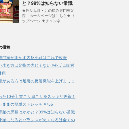
と？99%は知らない常識
★外反母趾・足の痛み専門整足
院 ホームページはこちら★ ト
ップページ ★チャンネ …
の投稿
専門家が明かす内反小趾はこれで改善
い歩き方は足指の力じゃない #外反母趾対
健康
癖がある方は足裏の反射機能を上げましょ
った10分】首こり肩こりをスッキリ改善！
たままの簡単ストレッチ #755
母趾の黒幕はかかと？99%は知らない常識
小趾になるとバランスが悪くなるは全くの