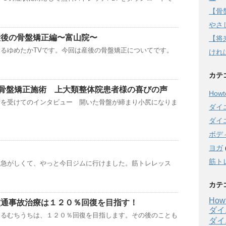
【骨
やさし
産後の骨盤矯正編〜富山院〜
【将
るゆめたかTVです。今回は産後の骨盤矯正についてです。
けれ
カテ
骨盤矯正施術 上大類整体院患者様の喜びの声
Howto
術を受けてのインタビュー 開いた骨盤が締まり小尻になりま
ダイ
ダイ
ボデ
ヨガ
筋ト
は急がしくて、やっと今日ジムに行けました。筋トレレッス
カテ
Howt
交通事故治療は１２０％回復を目指す！
ダイ
こるむちうちは、１２０％回復を目指します。その後のことも
ダイ