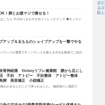
ボデ
ヨガ
筋ト
OK！脚とお腹マジで痩せる！
はこちら 中川ゆうきおすすめストレッチグッズ ◆オンライ
プアップ＆太もものシェイプアップを一撃でやる
のバランスが重要です！バランスを整える方法を動画でご紹介
骨神経痛 Victoryリフレ健康館 腰から足にし
活 不妊 アトピー 不妊整体 アトピー整体
美脚 美容矯正 小顔矯正
痛みが走るとのことで来られました。 施術後のご感想で
以外の方法その3骨盤底筋体操(ケーゲル体操また