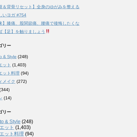
盤＆背骨リセット】全身のゆがみを整える
いヨガ #754
来】膝痛、股関節痛、腰痛で後悔したくな
ば【足】を触りましょう
ゴリー
 & Style
(248)
エット
(1,403)
エット料理
(94)
ィメイク
(272)
(344)
レ
(14)
ゴリー
o & Style
(248)
エット
(1,403)
エット料理
(94)