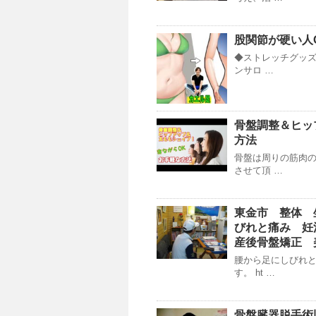
股関節が硬い人
◆ストレッチグッズ
ンサロ …
骨盤調整＆ヒッ
方法
骨盤は周りの筋肉
させて頂 …
東金市 整体 坐
びれと痛み 妊
産後骨盤矯正 
腰から足にしびれと
す。 ht …
骨盤臓器脱手術