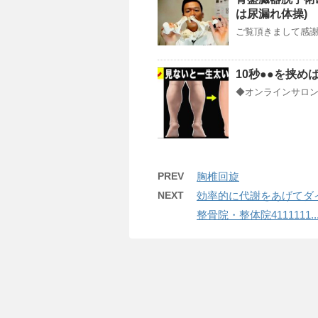
は尿漏れ体操)
ご覧頂きまして感謝申し
10秒●●を挟
◆オンラインサロンY
PREV
胸椎回旋
NEXT
効率的に代謝をあげてダ
整骨院・整体院4111111....