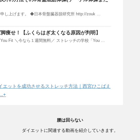
上げます。 ◆日本骨盤臓器脱研究所 http://zouk …
めば脚痩せ！【ふくらはぎ太くなる原因が判明】
ou Fit ＼今なら１週間無料／ ストレッチの学校「You …
イエットを成功させるストレッチ方法｜西宮ひこばえ
.+
腰は回らない
ダイエットに関連する動画を紹介していきます。