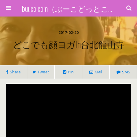
buuco.com（ぶーこどっとこむ）
2017-02-20
どこでも顔ヨガin台北龍山寺
Share
Tweet
Pin
Mail
SMS