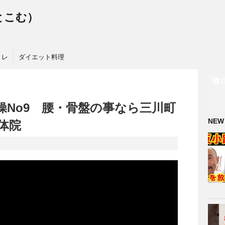
っとこむ）
トレ
ダイエット料理
操No9 腰・骨盤の事なら三川町
NEW
体院