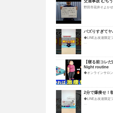
交通事故 むちう
野田市花井そよかぜ接骨院 
バズりすぎてヤ
◆LINEお友達限定
…
【寝る前コレだけ
Night routine
◆オンラインサロンY
2分で爆痩せ
◆LINEお友達限定
…