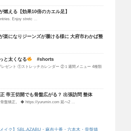
が燃える【効果10倍のカエル足】
untries. Enjoy stretc …
が楽になりジーンズが履ける様に 大府市わかば整
っと太くなる
#shorts
プレゼント ①ストレッチカレンダー ②１週間メニュー 4種類
正 帝王切開でも骨盤広がる？ 出張訪問 整体
。 ◆ https://yurumin.com 延べ2 …
ィーメイク】SBL.AZABU・麻布十番・六本木・骨盤矯