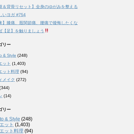
盤＆背骨リセット】全身のゆがみを整える
いヨガ #754
来】膝痛、股関節痛、腰痛で後悔したくな
ば【足】を触りましょう
ゴリー
 & Style
(248)
エット
(1,403)
エット料理
(94)
ィメイク
(272)
(344)
レ
(14)
ゴリー
o & Style
(248)
エット
(1,403)
エット料理
(94)