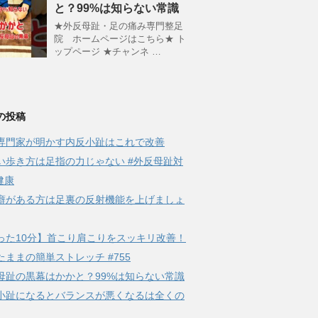
と？99%は知らない常識
★外反母趾・足の痛み専門整足
院 ホームページはこちら★ ト
ップページ ★チャンネ …
の投稿
専門家が明かす内反小趾はこれで改善
い歩き方は足指の力じゃない #外反母趾対
健康
癖がある方は足裏の反射機能を上げましょ
った10分】首こり肩こりをスッキリ改善！
たままの簡単ストレッチ #755
母趾の黒幕はかかと？99%は知らない常識
小趾になるとバランスが悪くなるは全くの