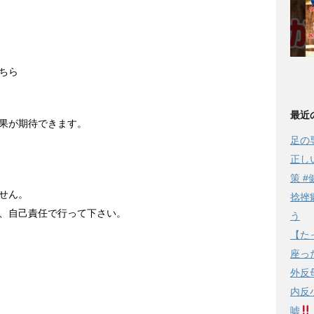
ちら
最近
果が期待できます。
足の
正し
策 #
せん。
捻挫
、自己責任で行って下さい。
う
【た
座っ
外反
内反
嘘