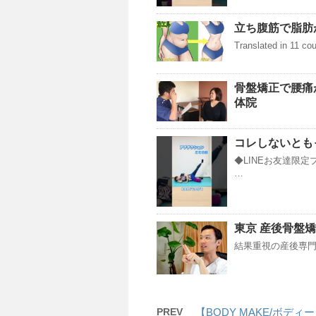
立ち腹筋で脂肪
Translated in 11 co
骨盤矯正で腰痛
体院
コレしないとも
◆LINEお友達限定
…
東京 産後骨盤矯
結果重視の産後専門骨盤矯正
PREV
【BODY MAKE/ボデ