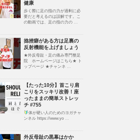
健康
歩く際に足の指の力が過剰に必
要だと考えるのは誤解です。こ
の動画では、足の指の力の …
捻挫癖がある方は足裏の
反射機能を上げましょう
★外反母趾・足の痛み専門整足
院 ホームページはこちら★ ト
ップページ ★チャンネ …
【たった10分】首こり肩
こりをスッキリ改善！座
ったままの簡単ストレッ
チ #755
体が硬い人のためのヨガチャ
ンネル https://www.yo …
外反母趾の黒幕はかか