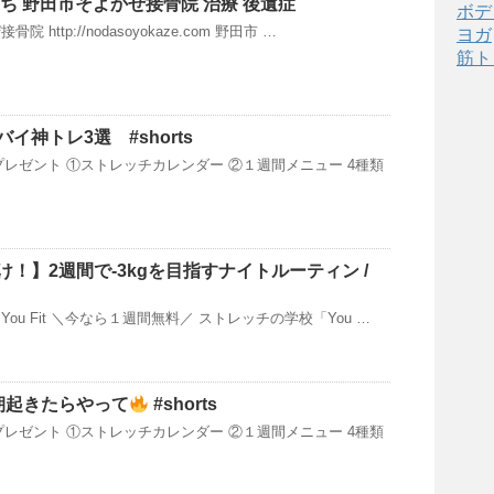
ち 野田市そよかぜ接骨院 治療 後遺症
ボデ
http://nodasoyokaze.com 野田市 …
ヨガ
筋ト
バイ神トレ3選 #shorts
プレゼント ①ストレッチカレンダー ②１週間メニュー 4種類
！】2週間で-3kgを目指すナイトルーティン /
ou Fit ＼今なら１週間無料／ ストレッチの学校「You …
！朝起きたらやって
#shorts
プレゼント ①ストレッチカレンダー ②１週間メニュー 4種類