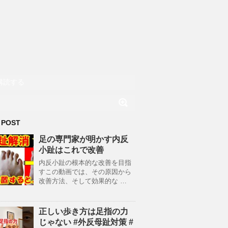
購読する
 POST
足の専門家が明かす内反
小趾はこれで改善
内反小趾の根本的な改善を目指
すこの動画では、その原因から
改善方法、そして効果的な …
正しい歩き方は足指の力
じゃない #外反母趾対策 #