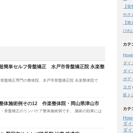
【骨
やさし
【将
けれ
カテ
Howto
ダイ
超簡単セルフ骨盤矯正 水戸市骨盤矯正院 永楽整
ダイ
ボデ
骨盤矯正専門の整体院、水戸市骨盤矯正院 永楽整体院で
ヨガ
筋ト
整体施術例その12 作楽整体院・岡山県津山市
カテ
・骨盤矯正のリンパケア整体施術例です。 施術の効果には
Howt
ダイ
ダイ