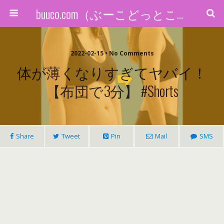
buuco.com（ぶーこどっとこむ）
2022-02-15 • No Comments
体が薄くなりすぎてヤバイ！
【布団で3分】 #shorts
Share
Tweet
Pin
Mail
SMS