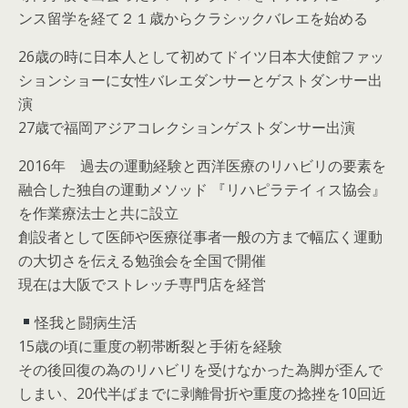
ンス留学を経て２１歳からクラシックバレエを始める
26歳の時に日本人として初めてドイツ日本大使館ファッ
ションショーに女性バレエダンサーとゲストダンサー出
演
27歳で福岡アジアコレクションゲストダンサー出演
2016年 過去の運動経験と西洋医療のリハビリの要素を
融合した独自の運動メソッド 『リハピラテイィス協会』
を作業療法士と共に設立
創設者として医師や医療従事者一般の方まで幅広く運動
の大切さを伝える勉強会を全国で開催
現在は大阪でストレッチ専門店を経営
怪我と闘病生活
15歳の頃に重度の靭帯断裂と手術を経験
その後回復の為のリハビリを受けなかった為脚が歪んで
しまい、20代半ばまでに剥離骨折や重度の捻挫を10回近