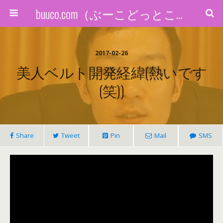
buuco.com（ぶーこどっとこむ）
2017-02-26
美人ベルト開発経緯(熱いです
(笑))
Share
Tweet
Pin
Mail
SMS