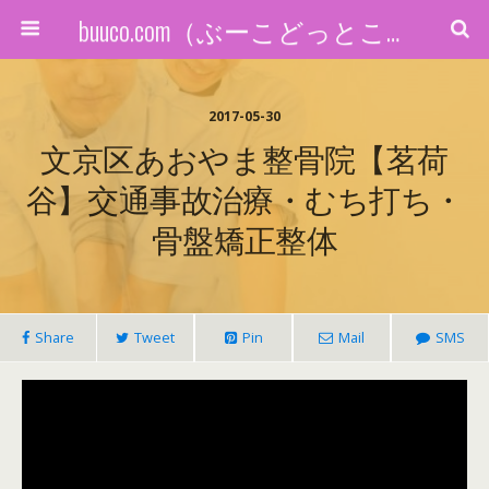
buuco.com（ぶーこどっとこむ）
2017-05-30
文京区あおやま整骨院【茗荷
谷】交通事故治療・むち打ち・
骨盤矯正整体
Share
Tweet
Pin
Mail
SMS