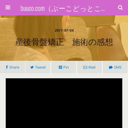
buuco.com（ぶーこどっとこむ）
2017-07-04
産後骨盤矯正 施術の感想
Share
Tweet
Pin
Mail
SMS