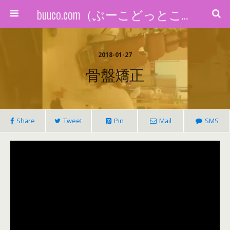
buuco.com（ぶーこどっとこむ）
2018-01-27
骨盤矯正
Share
Tweet
Pin
Mail
SMS