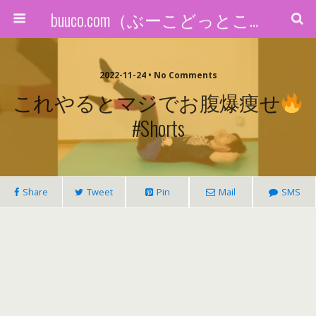
buuco.com（ぶーこどっとこむ）
2022-11-24 • No Comments
これやるとマジでお腹爆痩せ
#shorts
Share
Tweet
Pin
Mail
SMS