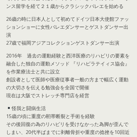
ンス留学を経て２１歳からクラシックバレエを始める
26歳の時に日本人として初めてドイツ日本大使館ファッ
ションショーに女性バレエダンサーとゲストダンサー出
演
27歳で福岡アジアコレクションゲストダンサー出演
2016年 過去の運動経験と西洋医療のリハビリの要素を
融合した独自の運動メソッド 『リハピラテイィス協会』
を作業療法士と共に設立
創設者として医師や医療従事者一般の方まで幅広く運動
の大切さを伝える勉強会を全国で開催
現在は大阪でストレッチ専門店を経営
怪我と闘病生活
15歳の頃に重度の靭帯断裂と手術を経験
その後回復の為のリハビリを受けなかった為脚が歪んで
しまい、20代半ばまでに剥離骨折や重度の捻挫を10回近