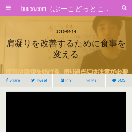
buuco.com（ぶーこどっとこむ）
2016-04-14
肩凝りを改善するために食事を
変える
Share
Tweet
Pin
Mail
SMS