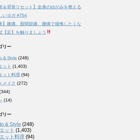
盤＆背骨リセット】全身のゆがみを整える
いヨガ #754
来】膝痛、股関節痛、腰痛で後悔したくな
ば【足】を触りましょう
ゴリー
 & Style
(248)
エット
(1,403)
エット料理
(94)
ィメイク
(272)
(344)
レ
(14)
ゴリー
o & Style
(248)
エット
(1,403)
エット料理
(94)