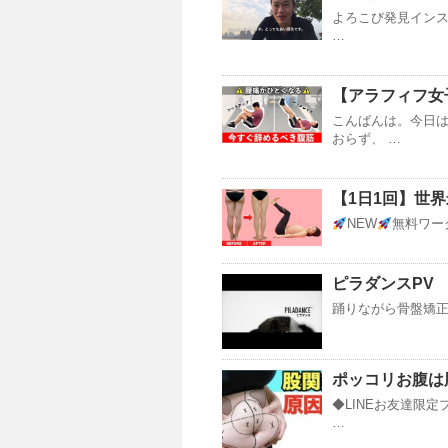
よろこび発見インスト
…
【アラフィフ女
こんばんは。今日
おらず、 …
【1日1回】世界
NEW
無料ワーク
ピラダンスPV
踊りながら骨盤矯正
ポッコリお腹は
◆LINEお友達限定
…