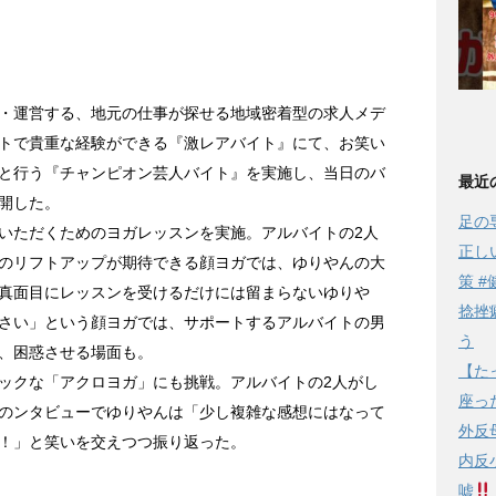
・運営する、地元の仕事が探せる地域密着型の求人メデ
トで貴重な経験ができる『激レアバイト』にて、お笑い
と行う『チャンピオン芸人バイト』を実施し、当日のバ
最近
開した。
足の
いただくためのヨガレッスンを実施。アルバイトの2人
正し
のリフトアップが期待できる顔ヨガでは、ゆりやんの大
策 #
真面目にレッスンを受けるだけには留まらないゆりや
捻挫
さい」という顔ヨガでは、サポートするアルバイトの男
う
、困惑させる場面も。
【た
ックな「アクロヨガ」にも挑戦。アルバイトの2人がし
座っ
のンタビューでゆりやんは「少し複雑な感想にはなって
外反
！」と笑いを交えつつ振り返った。
内反
嘘