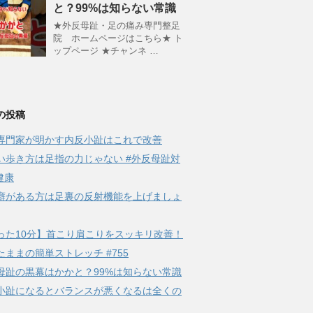
と？99%は知らない常識
★外反母趾・足の痛み専門整足
院 ホームページはこちら★ ト
ップページ ★チャンネ …
の投稿
専門家が明かす内反小趾はこれで改善
い歩き方は足指の力じゃない #外反母趾対
健康
癖がある方は足裏の反射機能を上げましょ
った10分】首こり肩こりをスッキリ改善！
たままの簡単ストレッチ #755
母趾の黒幕はかかと？99%は知らない常識
小趾になるとバランスが悪くなるは全くの