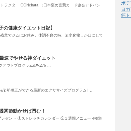
ボデ
ラクター GONchata （日本褒め言葉カード協会アドバン
ヨガ
筋ト
子の健康ダイエット日記】
は残業でジムはお休み。体調不良の時、炭水化物しか口にして
最速でやせる神ダイエット
アウトプログラム&#x276 …
&姿勢矯正ができる最新のエクササイズプログラム‼︎ …
股関節動かせば凹む！
プレゼント ①ストレッチカレンダー ②１週間メニュー 4種類