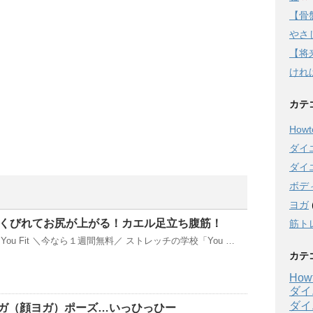
【骨
やさし
【将
けれ
カテ
Howto
ダイ
ダイ
ボデ
ヨガ
腹くびれてお尻が上がる！カエル足立ち腹筋！
筋ト
ou Fit ＼今なら１週間無料／ ストレッチの学校「You …
カテ
Howt
ダイ
ダイ
ガ（顔ヨガ）ポーズ…いっひっひー