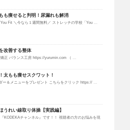
もも痩せると判明！尿漏れも解消
ou Fit ＼今なら１週間無料／ ストレッチの学校「You …
を改善する整体
バランス工房 https://yurumin.com （ …
！太もも痩せスクワット！
ー＆メニューをプレゼント こちらをクリック https:// …
ほうれい線取り体操【実践編】
『KODEKAチャンネル』です！！ 視聴者の方のお悩みを現