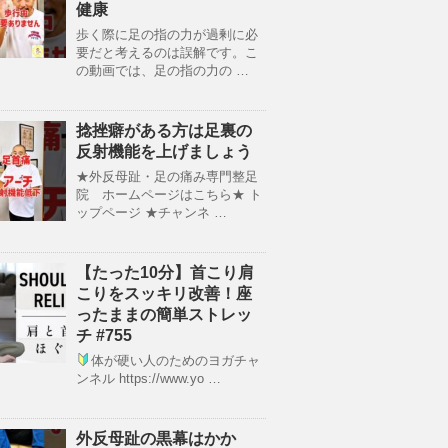
健康
歩く際に足の指の力が過剰に必
要だと考えるのは誤解です。こ
の動画では、足の指の力の …
捻挫癖がある方は足裏の
反射機能を上げましょう
★外反母趾・足の痛み専門整足
院 ホームページはこちら★ ト
ップページ ★チャンネ …
【たった10分】首こり肩
こりをスッキリ改善！座
ったままの簡単ストレッ
チ #755
体が硬い人のためのヨガチャ
ンネル https://www.yo …
外反母趾の黒幕はかか