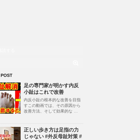
購読する
 POST
足の専門家が明かす内反
小趾はこれで改善
内反小趾の根本的な改善を目指
すこの動画では、その原因から
改善方法、そして効果的な …
正しい歩き方は足指の力
じゃない #外反母趾対策 #