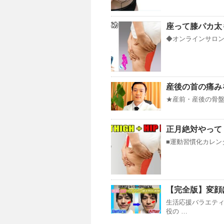
座って膝パカ太
◆オンラインサロンY
産後の首の痛み
★産前・産後の骨盤矯正 
正月絶対やって
■運動習慣化カレンダ
【完全版】変顔
生活応援バラエティ
役の …