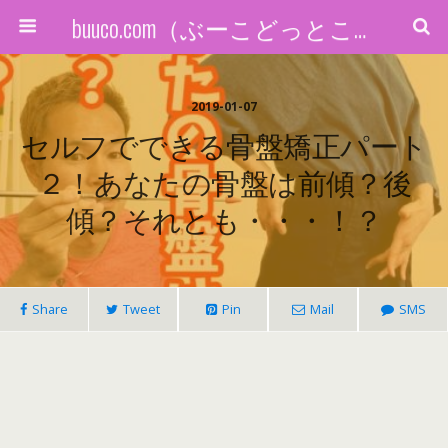
buuco.com（ぶーこどっとこむ）
2019-01-07
セルフでできる骨盤矯正パート
２！あなたの骨盤は前傾？後
傾？それとも・・・！？
Share
Tweet
Pin
Mail
SMS