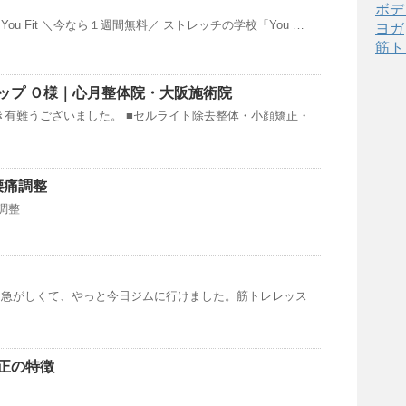
ボデ
ou Fit ＼今なら１週間無料／ ストレッチの学校「You …
ヨガ
筋ト
ップ Ｏ様｜心月整体院・大阪施術院
き有難うございました。 ■セルライト除去整体・小顔矯正・
腰痛調整
調整
は急がしくて、やっと今日ジムに行けました。筋トレレッス
正の特徴