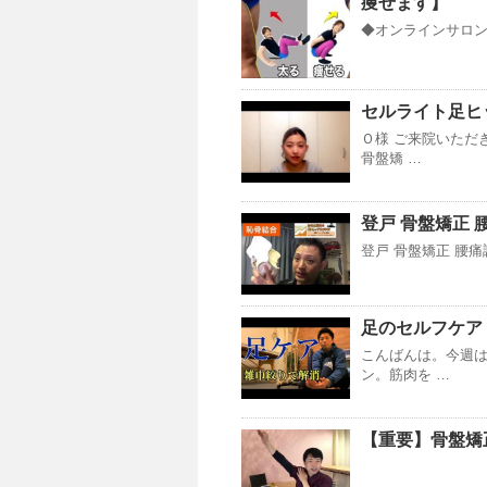
痩せます】
◆オンラインサロンY
セルライト足ヒ
Ｏ様 ご来院いただ
骨盤矯 …
登戸 骨盤矯正 
登戸 骨盤矯正 腰痛
足のセルフケア
こんばんは。今週
ン。筋肉を …
【重要】骨盤矯