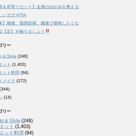
盤＆背骨リセット】全身のゆがみを整える
いヨガ #754
来】膝痛、股関節痛、腰痛で後悔したくな
ば【足】を触りましょう
ゴリー
 & Style
(248)
エット
(1,403)
エット料理
(94)
ィメイク
(272)
(344)
レ
(14)
ゴリー
o & Style
(248)
エット
(1,403)
エット料理
(94)