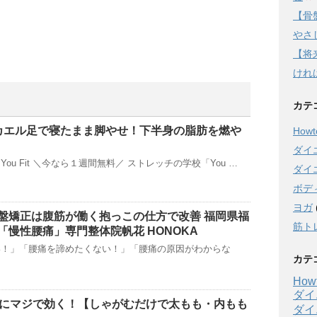
【骨
やさし
【将
けれ
カテ
カエル足で寝たまま脚やせ！下半身の脂肪を燃や
Howto
ダイ
ou Fit ＼今なら１週間無料／ ストレッチの学校「You …
ダイ
ボデ
ヨガ
盤矯正は腹筋が働く抱っこの仕方で改善 福岡県福
筋ト
「慢性腰痛」専門整体院帆花 HONOKA
い！」「腰痛を諦めたくない！」「腰痛の原因がわからな
カテ
Howt
ダイ
せにマジで効く！【しゃがむだけで太もも・内もも
ダイ