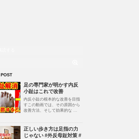
購読する
 POST
足の専門家が明かす内反
小趾はこれで改善
内反小趾の根本的な改善を目指
すこの動画では、その原因から
改善方法、そして効果的な …
正しい歩き方は足指の力
じゃない #外反母趾対策 #