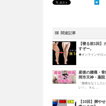
関連記事
【寝る前1回】
すぞー。
◆オンラインサロンY
産後の腰痛・骨
岡市天神・薬院
「腰痛をなくした
い！」 そん …
【10回】脚や