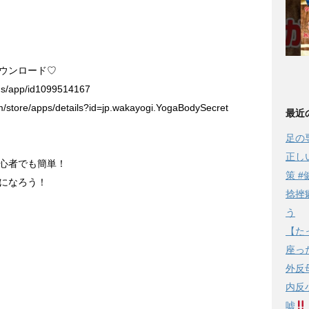
ウンロード♡
/us/app/id1099514167
om/store/apps/details?id=jp.wakayogi.YogaBodySecret
最近
足の
正し
心者でも簡単！
策 #
になろう！
捻挫
う
【た
座っ
外反
内反
嘘