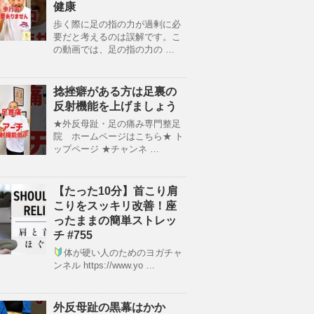
健康
歩く際に足の指の力が過剰に必
要だと考えるのは誤解です。こ
の動画では、足の指の力の …
捻挫癖がある方は足裏の
反射機能を上げましょう
★外反母趾・足の痛み専門整足
院 ホームページはこちら★ ト
ップページ ★チャンネ …
【たった10分】首こり肩
こりをスッキリ改善！座
ったままの簡単ストレッ
チ #755
体が硬い人のためのヨガチャ
ンネル https://www.yo …
外反母趾の黒幕はかか