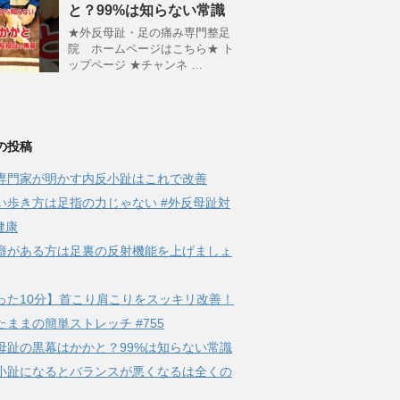
と？99%は知らない常識
★外反母趾・足の痛み専門整足
院 ホームページはこちら★ ト
ップページ ★チャンネ …
の投稿
専門家が明かす内反小趾はこれで改善
い歩き方は足指の力じゃない #外反母趾対
健康
癖がある方は足裏の反射機能を上げましょ
った10分】首こり肩こりをスッキリ改善！
たままの簡単ストレッチ #755
母趾の黒幕はかかと？99%は知らない常識
小趾になるとバランスが悪くなるは全くの