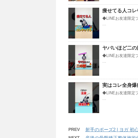
痩せてる人コレ
◆LINEお友達限定
…
ヤバいほど二の
◆LINEお友達限定
…
実はコレ全身爆痩せ
◆LINEお友達限定
…
PREV
射手のポーズ2 | ヨガ 初心者
NEXT
産後の骨盤矯正整体施術例