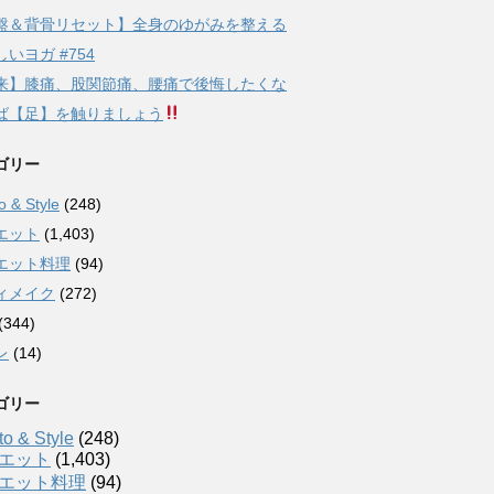
盤＆背骨リセット】全身のゆがみを整える
いヨガ #754
来】膝痛、股関節痛、腰痛で後悔したくな
ば【足】を触りましょう
ゴリー
 & Style
(248)
エット
(1,403)
エット料理
(94)
ィメイク
(272)
(344)
レ
(14)
ゴリー
o & Style
(248)
エット
(1,403)
エット料理
(94)