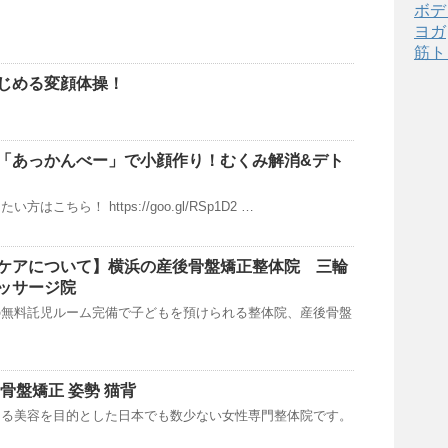
ボデ
ヨガ
筋ト
じめる変顔体操！
「あっかんべー」で小顔作り！むくみ解消&デト
はこちら！ https://goo.gl/RSp1D2 …
ケアについて】横浜の産後骨盤矯正整体院 三輪
ッサージ院
の無料託児ルーム完備で子どもを預けられる整体院、産後骨盤
骨盤矯正 姿勢 猫背
ある美容を目的とした日本でも数少ない女性専門整体院です。