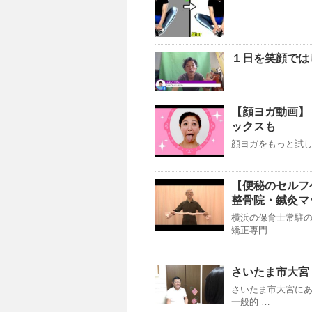
１日を笑顔では
【顔ヨガ動画】
ックスも
顔ヨガをもっと試したい方
【便秘のセルフ
整骨院・鍼灸マ
横浜の保育士常駐
矯正専門 …
さいたま市大宮 
さいたま市大宮に
一般的 …