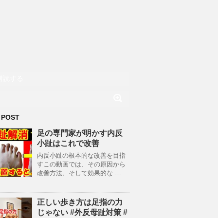
購読する
 POST
足の専門家が明かす内反
小趾はこれで改善
内反小趾の根本的な改善を目指
すこの動画では、その原因から
改善方法、そして効果的な …
正しい歩き方は足指の力
じゃない #外反母趾対策 #