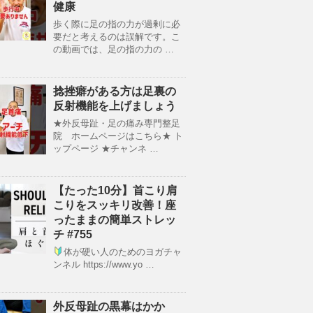
健康
歩く際に足の指の力が過剰に必
要だと考えるのは誤解です。こ
の動画では、足の指の力の …
捻挫癖がある方は足裏の
反射機能を上げましょう
★外反母趾・足の痛み専門整足
院 ホームページはこちら★ ト
ップページ ★チャンネ …
【たった10分】首こり肩
こりをスッキリ改善！座
ったままの簡単ストレッ
チ #755
体が硬い人のためのヨガチャ
ンネル https://www.yo …
外反母趾の黒幕はかか