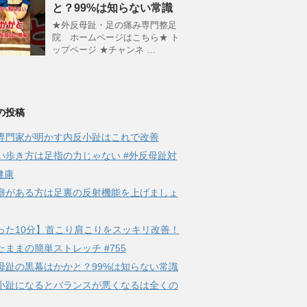
と？99%は知らない常識
★外反母趾・足の痛み専門整足
院 ホームページはこちら★ ト
ップページ ★チャンネ …
の投稿
専門家が明かす内反小趾はこれで改善
い歩き方は足指の力じゃない #外反母趾対
健康
癖がある方は足裏の反射機能を上げましょ
った10分】首こり肩こりをスッキリ改善！
たままの簡単ストレッチ #755
母趾の黒幕はかかと？99%は知らない常識
小趾になるとバランスが悪くなるは全くの