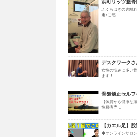
浜町リッツ整骨
ふくらはぎの肉離
走♪ご感 …
デスクワークさ
女性の悩みに多い骨
ます！ …
骨盤矯正セルフ
【体質から健康な痛
性腰痛専 …
【カエル足】股
◆オンラインサロンY