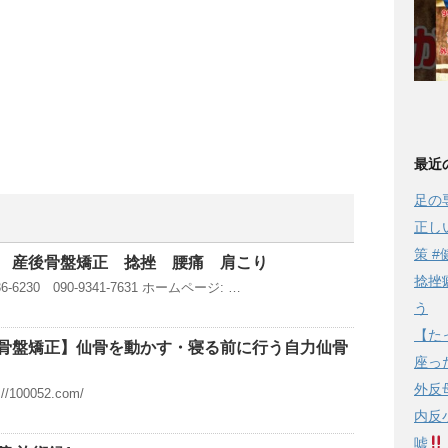
最近
足の
正し
策 #
 産後骨盤矯正 捻挫 腰痛 肩こり
捻挫
-6230 090-9341-7631 ホームページ: …
う
【た
骨盤矯正】仙骨を動かす・寝る前に行う自力仙骨
座っ
外反
100052.com/
内反
嘘