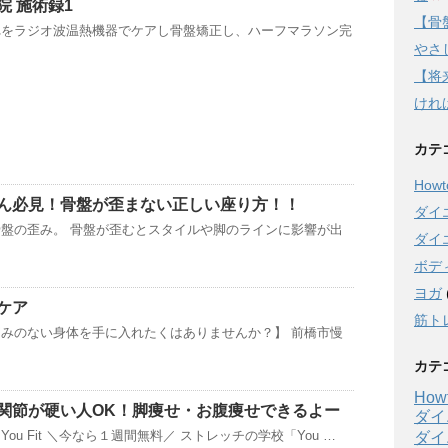
院 施術録1
【骨
れをラジオ波温熱機器でケアし骨盤矯正し、ハーフマラソン完
やさし
【将
けれ
カテ
Howto
ん必見！骨盤が歪まない正しい座り方！！
ダイ
盤の歪み。 骨盤が歪むとスタイルや脚のラインに影響が出
ダイ
ボデ
ヨガ
ケア
筋ト
みのない身体を手に入れたくはありませんか？】 前橋市慢
カテ
Howt
関節が硬い人OK！脚痩せ・お腹痩せできるよー
ダイ
ou Fit ＼今なら１週間無料／ ストレッチの学校「You …
ダイ