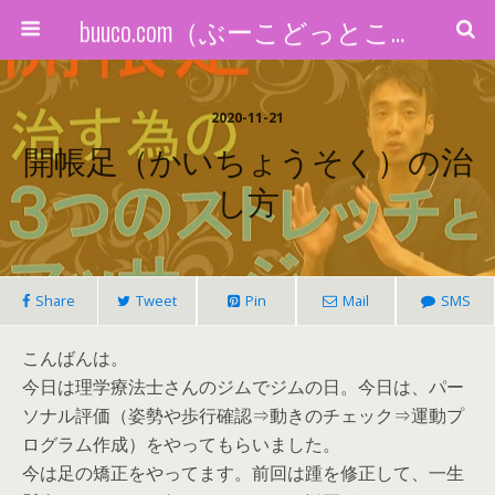
buuco.com（ぶーこどっとこむ）
2020-11-21
開帳足（かいちょうそく）の治
し方
Share
Tweet
Pin
Mail
SMS
こんばんは。
今日は理学療法士さんのジムでジムの日。今日は、パー
ソナル評価（姿勢や歩行確認⇒動きのチェック⇒運動プ
ログラム作成）をやってもらいました。
今は足の矯正をやってます。前回は踵を修正して、一生