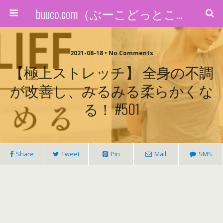
buuco.com（ぶーこどっとこむ）
2021-08-18 • No Comments
【極上ストレッチ】 全身の不調
が改善し、みるみる柔らかくな
る！ #501
Share
Tweet
Pin
Mail
SMS