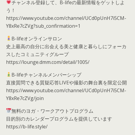
チャンネル登録して、B-lifeの最新情報をゲットしよ
う！
https://www.youtube.com/channel/UCd0pUnH7i5CM-
Y8xRe7cZVg?sub_confirmation=1
B-lifeオンラインサロン
史上最高の自分に出会える美と健康と暮らしにフォーカ
スしたコミュニティグループ
https://lounge.dmm.com/detail/1005/
B-lifeチャンネルメンバーシップ
直接質問できる質疑応答LIVEや撮影の舞台裏を限定公開
https://www.youtube.com/channel/UCd0pUnH7i5CM-
Y8xRe7cZVg/join
無料のヨガ・ワークアウトプログラム
目的別のカレンダープログラムを提供しています
https://b-life.style/