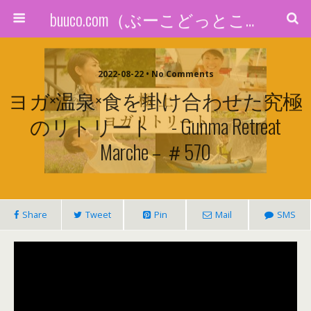
buuco.com（ぶーこどっとこむ）
2022-08-22 • No Comments
ヨガ×温泉×食を掛け合わせた究極
のリトリート - Gunma Retreat
Marche – ＃570
Share
Tweet
Pin
Mail
SMS