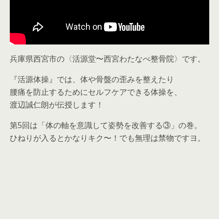
兵庫県西宮市の〈活源堂〜西宮わたなべ整骨院〉です。
『活源体操』では、体や骨盤の歪みを整えたり
腰痛を防止するためにセルフケアできる体操を、
渡辺誠仁朗が伝授します！
第5回は「体の軸を意識して姿勢を改善する③」の巻。
ひねりが入るとかなりキク〜！でも無理は禁物ですヨ。