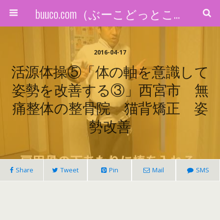
buuco.com（ぶーこどっとこむ）
2016-04-17
活源体操⑤「体の軸を意識して
姿勢を改善する③」西宮市 無
痛整体の整骨院 猫背矯正 姿
勢改善
Share
Tweet
Pin
Mail
SMS