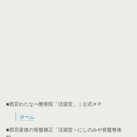
■西宮わたなべ整骨院「活源堂」｜公式ＨＰ
ホーム
■西宮産後の骨盤矯正「活源堂～にしのみや骨盤整体