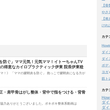
【骨
やさし
【将
けれ
カテ
Howto
ダイ
ダイ
を防ぐ」ママ元気！元気ママ！イトーちゃんTV
ボデ
正の得意なカイロプラクティック伊東 院長伊東稔
ヨガ
マ！》 「ママの腱鞘炎を防ぐ」 抱っこで腱鞘炎になる方が
筋ト
カテ
正・肩甲骨はがし整体・背中で指をつける・背骨
Howt
ダイ
影協力ありがとうございました。ボキボキ整体系動画は
ダイ