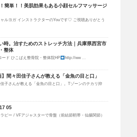
！！簡単！！美肌効果もある小顔セルフマッサージ
ャルヨガ インストラクターのYouです♡ ご視聴ありがとう
い時。治すためのストレッチ方法｜兵庫県西宮市
・整体
ップロード ひこばえ整骨院・整体院HP
http://ww …
画】間々田佳子さんが教える「金魚の目と口」
佳子さんが教える「金魚の目と口」。Tゾーンのテカリ抑
7 05
ラピー / VFアジャスターで骨盤（前結節靭帯・仙腸関節）