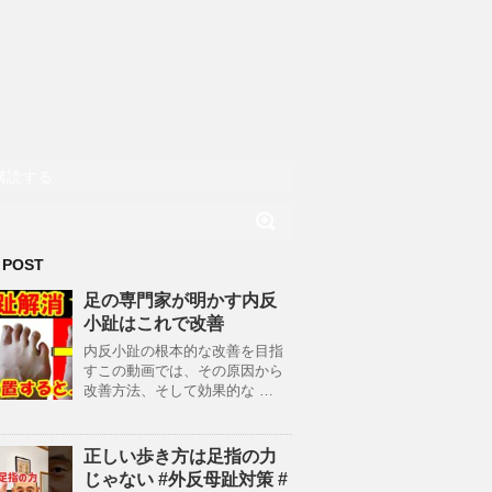
購読する
 POST
足の専門家が明かす内反
小趾はこれで改善
内反小趾の根本的な改善を目指
すこの動画では、その原因から
改善方法、そして効果的な …
正しい歩き方は足指の力
じゃない #外反母趾対策 #