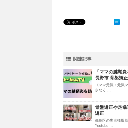
関連記事
「ママの腱鞘炎
長野市 骨盤矯
《ママ元気！元気マ
少なく …
骨盤矯正や足矯
矯正
都島区の患者様撮
Youtube …