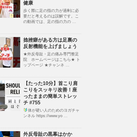
健康
歩く際に足の指の力が過剰に必
要だと考えるのは誤解です。こ
の動画では、足の指の力の …
捻挫癖がある方は足裏の
反射機能を上げましょう
★外反母趾・足の痛み専門整足
院 ホームページはこちら★ ト
ップページ ★チャンネ …
【たった10分】首こり肩
こりをスッキリ改善！座
ったままの簡単ストレッ
チ #755
体が硬い人のためのヨガチャ
ンネル https://www.yo …
外反母趾の黒幕はかか