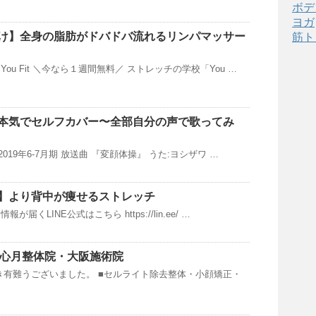
ボデ
ヨガ
け】全身の脂肪がドバドバ流れるリンパマッサー
筋ト
ou Fit ＼今なら１週間無料／ ストレッチの学校「You …
本気でセルフカバー〜全部自分の声で歌ってみ
2019年6-7月期 放送曲 『変顔体操』 うた:ヨシザワ …
】より背中が痩せるストレッチ
届くLINE公式はこちら https://lin.ee/ …
｜心月整体院・大阪施術院
き有難うございました。 ■セルライト除去整体・小顔矯正・