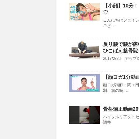
【小顔】10分
♡
こんにちはフェイシ
ござ …
反り腰で腰が痛
ひこばえ整骨院
2017/2/23 ア
【顔ヨガ1分動
顔ヨガ講師・間々田
制、額の筋 …
骨盤矯正動画201
バイタルリアクトセ
調整