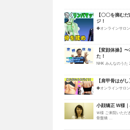
【〇〇を摘むだ
ジ！
◆オンラインサロンY
【変顔体操】〜
た！
NHK みんなのうた 
【肩甲骨はがし
◆オンラインサロン情報が
小顔矯正 W様
Ｗ様 ご来院いただ
骨盤矯 …