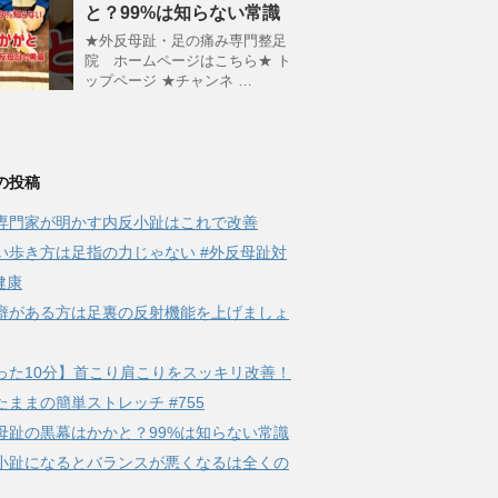
と？99%は知らない常識
★外反母趾・足の痛み専門整足
院 ホームページはこちら★ ト
ップページ ★チャンネ …
の投稿
専門家が明かす内反小趾はこれで改善
い歩き方は足指の力じゃない #外反母趾対
健康
癖がある方は足裏の反射機能を上げましょ
った10分】首こり肩こりをスッキリ改善！
たままの簡単ストレッチ #755
母趾の黒幕はかかと？99%は知らない常識
小趾になるとバランスが悪くなるは全くの