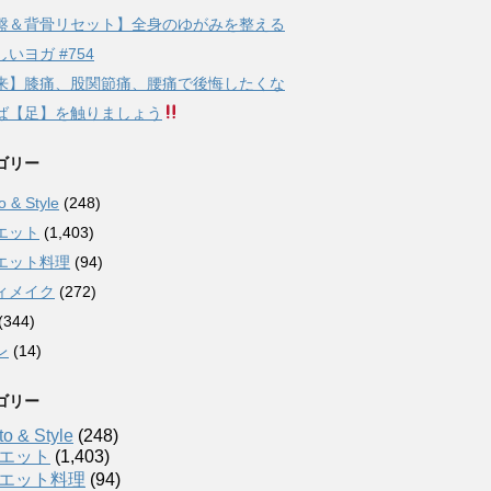
盤＆背骨リセット】全身のゆがみを整える
いヨガ #754
来】膝痛、股関節痛、腰痛で後悔したくな
ば【足】を触りましょう
ゴリー
 & Style
(248)
エット
(1,403)
エット料理
(94)
ィメイク
(272)
(344)
レ
(14)
ゴリー
o & Style
(248)
エット
(1,403)
エット料理
(94)