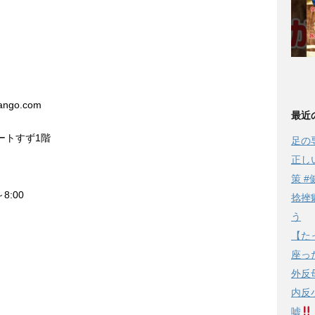
り
ango.com
最近
コートすず1階
足の
正し
策 #
8:00
捻挫
う
【た
座っ
外反
内反
嘘