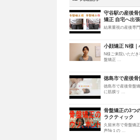
守谷駅の産後骨
矯正 自宅へ出
結果重視の産後専門骨盤矯正
小顔矯正 N様
N様ご来院いただき
盤矯正 …
徳島市で産後骨
徳島市で産後骨盤
に筋膜リ …
骨盤矯正の3つ
ラクティック
久留米市で骨盤矯正
声№１の …