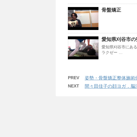
骨盤矯正
愛知県刈谷市の
愛知県刈谷市にあ
ラクゼー …
PREV
姿勢・骨盤矯正整体施術例
NEXT
間々田佳子の顔ヨガ．脳活顔ヨ