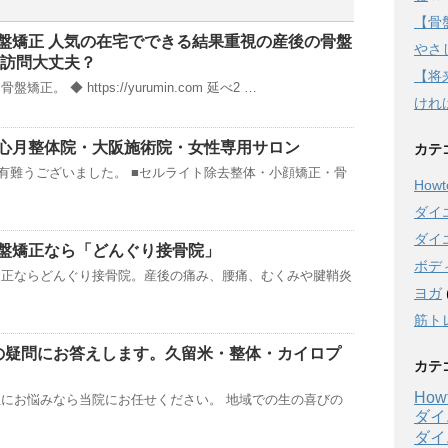
【骨
盤矯正 人気の在宅でできる結果重視の産後の骨盤
やさし
張訪問大丈夫？
【将
。 ◆ https://yurumin.com 延べ2 …
けれ
｜心月整体院・大阪施術院・女性専用サロン
カテ
有難うございました。 ■セルライト除去整体・小顔矯正・骨
Howto
ダイ
ダイ
盤矯正なら「どんぐり接骨院」
ボデ
矯正ならどんぐり接骨院。産後の痛み、腰痛、むくみや腱鞘炎
ヨガ
筋ト
の疑問にお答えします。久留米・整体・カイロプ
カテ
Howt
にお悩みなら当院にお任せください。 地域での生の喜びの
ダイ
ダイ