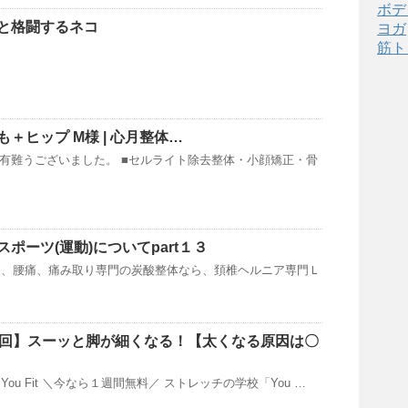
ボデ
と格闘するネコ
ヨガ
筋ト
＋ヒップ M様 | 心月整体…
有難うございました。 ■セルライト除去整体・小顔矯正・骨
ポーツ(運動)についてpart１３
り、腰痛、痛み取り専門の炭酸整体なら、頚椎ヘルニア専門Ｌ
0回】スーッと脚が細くなる！【太くなる原因は〇
ou Fit ＼今なら１週間無料／ ストレッチの学校「You …