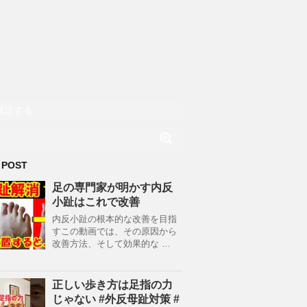
購読する
 POST
足の専門家が明かす内反
小趾はこれで改善
内反小趾の根本的な改善を目指
すこの動画では、その原因から
改善方法、そして効果的な …
正しい歩き方は足指の力
じゃない #外反母趾対策 #