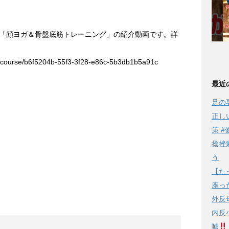
「顔ヨガ＆骨盤底筋トレーニング」の紹介動画です。詳
ka/course/b6f5204b-55f3-3f28-e86c-5b3db1b5a91c
最近
足の
正し
策 #
捻挫
う
【た
座っ
外反
内反
嘘