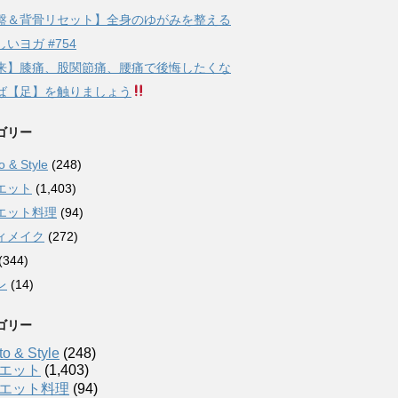
盤＆背骨リセット】全身のゆがみを整える
いヨガ #754
来】膝痛、股関節痛、腰痛で後悔したくな
ば【足】を触りましょう
ゴリー
 & Style
(248)
エット
(1,403)
エット料理
(94)
ィメイク
(272)
(344)
レ
(14)
ゴリー
o & Style
(248)
エット
(1,403)
エット料理
(94)