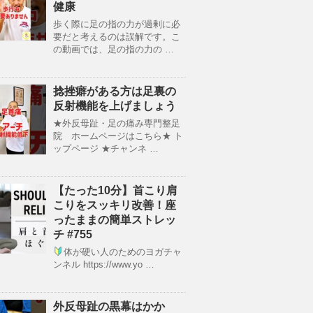
健康
歩く際に足の指の力が過剰に必
要だと考えるのは誤解です。こ
の動画では、足の指の力の …
捻挫癖がある方は足裏の
反射機能を上げましょう
★外反母趾・足の痛み専門整足
院 ホームページはこちら★ ト
ップページ ★チャンネ …
【たった10分】首こり肩
こりをスッキリ改善！座
ったままの簡単ストレッ
チ #755
体が硬い人のためのヨガチャ
ンネル https://www.yo …
外反母趾の黒幕はかか