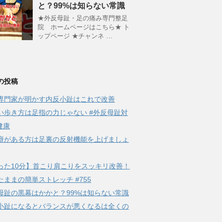
と？99%は知らない常識
★外反母趾・足の痛み専門整足
院 ホームページはこちら★ ト
ップページ ★チャンネ …
の投稿
専門家が明かす内反小趾はこれで改善
い歩き方は足指の力じゃない #外反母趾対
健康
癖がある方は足裏の反射機能を上げましょ
った10分】首こり肩こりをスッキリ改善！
たままの簡単ストレッチ #755
母趾の黒幕はかかと？99%は知らない常識
小趾になるとバランスが悪くなるは全くの