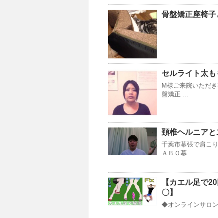
骨盤矯正座椅子
セルライト太もも
M様ご来院いただき
盤矯正 …
頚椎ヘルニアとス
千葉市幕張で肩こ
ＡＢＯ幕 …
【カエル足で2
〇】
◆オンラインサロンY