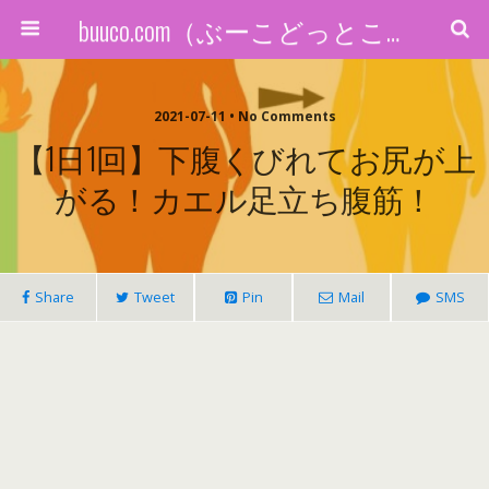
buuco.com（ぶーこどっとこむ）
2021-07-11 • No Comments
【1日1回】下腹くびれてお尻が上
がる！カエル足立ち腹筋！
Share
Tweet
Pin
Mail
SMS