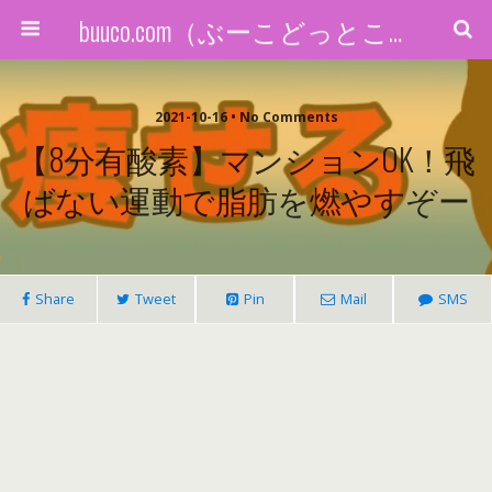
buuco.com（ぶーこどっとこむ）
2021-10-16 • No Comments
【8分有酸素】マンションOK！飛
ばない運動で脂肪を燃やすぞー
Share
Tweet
Pin
Mail
SMS