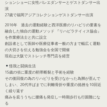
ションショーに女性バレエダンサーとゲストダンサー出
演
27歳で福岡アジアコレクションゲストダンサー出演
2016年 過去の運動経験と西洋医療のリハビリの要素を
融合した独自の運動メソッド 『リハピラテイィス協会』
を作業療法士と共に設立
創設者として医師や医療従事者一般の方まで幅広く運動
の大切さを伝える勉強会を全国で開催
現在は大阪でストレッチ専門店を経営
怪我と闘病生活
15歳の頃に重度の靭帯断裂と手術を経験
その後回復の為のリハビリを受けなかった為脚が歪んで
しまい、20代半ばまでに剥離骨折や重度の捻挫を10回近
く繰り返す
痛みを庇ううちに腰痛も発症し一時期歩行も行困難にな
る