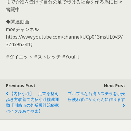
まで介護を受けず自分の足で歩ける社会を作る為に日々
奮闘中
◆関連動画
moeチャンネル
https://www.youtube.com/channel/UCp013msUL0vSV
3Zdx9h24fQ
#ダイエット #ストレッチ #YouFit
Previous Post
Next Post
【内反小趾】 足首を整え
プルプルな台湾カステラを小麦
歩き方改善で内反小趾撲滅運
粉使わずにかんたんに作ります
動【川崎市の外反母趾治療家
バイタルあきやま】