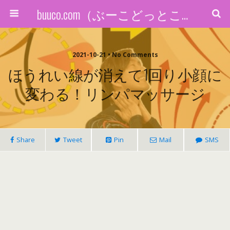
buuco.com（ぶーこどっとこむ）
2021-10-21 • No Comments
ほうれい線が消えて1回り小顔に
変わる！リンパマッサージ
Share
Tweet
Pin
Mail
SMS