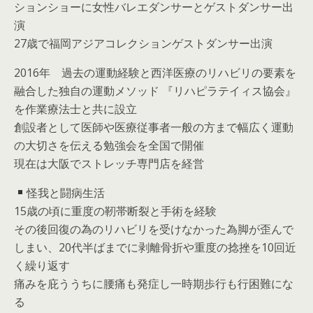
ションショーに女性バレエダンサーとゲストダンサー出
演
27歳で福岡アジアコレクションゲストダンサー出演
2016年 過去の運動経験と西洋医療のリハビリの要素を
融合した独自の運動メソッド 『リハピラテイィス協会』
を作業療法士と共に設立
創設者として医師や医療従事者一般の方まで幅広く運動
の大切さを伝える勉強会を全国で開催
現在は大阪でストレッチ専門店を経営
怪我と闘病生活
15歳の頃に重度の靭帯断裂と手術を経験
その後回復の為のリハビリを受けなかった為脚が歪んで
しまい、20代半ばまでに剥離骨折や重度の捻挫を10回近
く繰り返す
痛みを庇ううちに腰痛も発症し一時期歩行も行困難にな
る