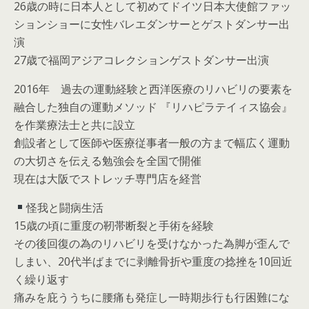
26歳の時に日本人として初めてドイツ日本大使館ファッ
ションショーに女性バレエダンサーとゲストダンサー出
演
27歳で福岡アジアコレクションゲストダンサー出演
2016年 過去の運動経験と西洋医療のリハビリの要素を
融合した独自の運動メソッド 『リハピラテイィス協会』
を作業療法士と共に設立
創設者として医師や医療従事者一般の方まで幅広く運動
の大切さを伝える勉強会を全国で開催
現在は大阪でストレッチ専門店を経営
怪我と闘病生活
15歳の頃に重度の靭帯断裂と手術を経験
その後回復の為のリハビリを受けなかった為脚が歪んで
しまい、20代半ばまでに剥離骨折や重度の捻挫を10回近
く繰り返す
痛みを庇ううちに腰痛も発症し一時期歩行も行困難にな