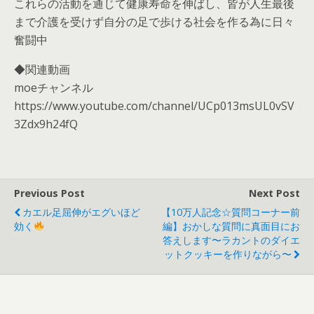
これらの活動を通じて健康寿命を伸ばし、皆が人生最後
まで介護を受けず自分の足で歩ける社会を作る為に日々
奮闘中
◆関連動画
moeチャンネル
https://www.youtube.com/channel/UCp013msUL0vSV
3Zdx9h24fQ
Previous Post
Next Post
カエル足屈伸がエグいほど
【10万人記念☆質問コーナー前
効く
編】おかしな質問に真面目にお
答えします〜ラカントのダイエ
ットクッキーを作りながら〜