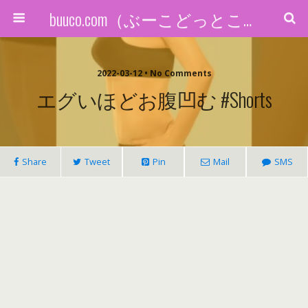
buuco.com（ぶーこどっとこむ）
2022-03-12 • No Comments
エグいほどお腹凹む #shorts
Share
Tweet
Pin
Mail
SMS