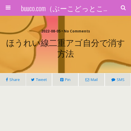
buuco.com（ぶーこどっとこむ）
2022-08-05 • No Comments
ほうれい線二重アゴ自分で消す
方法
Share
Tweet
Pin
Mail
SMS