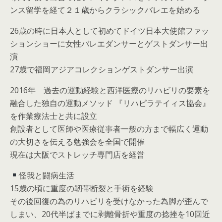
ンス留学を経て２１歳からクラシックバレエを始める
26歳の時に日本人として初めてドイツ日本大使館ファッ
ションショーに女性バレエダンサーとゲストダンサー出
演
27歳で福岡アジアコレクションゲストダンサー出演
2016年 過去の運動経験と西洋医療のリハビリの要素を
融合した独自の運動メソッド 『リハピラテイィス協会』
を作業療法士と共に設立
創設者として医師や医療従事者一般の方まで幅広く運動
の大切さを伝える勉強会を全国で開催
現在は大阪でストレッチ専門店を経営
怪我と闘病生活
15歳の頃に重度の靭帯断裂と手術を経験
その後回復の為のリハビリを受けなかった為脚が歪んで
しまい、20代半ばまでに剥離骨折や重度の捻挫を10回近