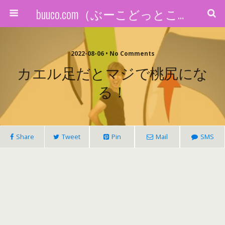
buuco.com（ぶーこどっとこむ）
2022-08-06 • No Comments
カエル足だとマジで桃尻にな
る！
Share
Tweet
Pin
Mail
SMS