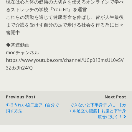
現在は心と体の健康の大切さを伝えるオンラインで学べ
るストレッチの学校『You Fit』を運営
これらの活動を通じて健康寿命を伸ばし、皆が人生最後
まで介護を受けず自分の足で歩ける社会を作る為に日々
奮闘中
◆関連動画
moeチャンネル
https://www.youtube.com/channel/UCp013msUL0vSV
3Zdx9h24fQ
Previous Post
Next Post
ほうれい線二重アゴ自分で
できないと下半身デブに...【カ
消す方法
エル足立ち腹筋】お腹と下半身
痩せに効く！