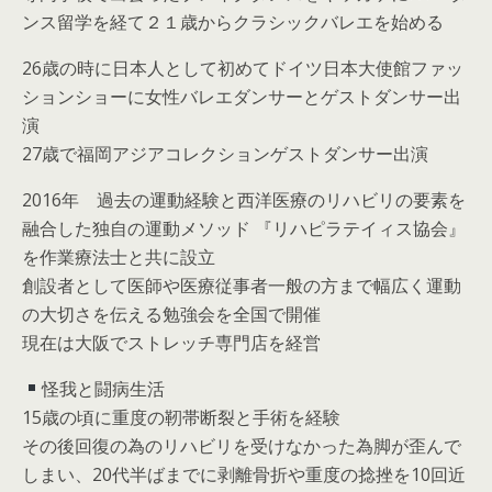
ンス留学を経て２１歳からクラシックバレエを始める
26歳の時に日本人として初めてドイツ日本大使館ファッ
ションショーに女性バレエダンサーとゲストダンサー出
演
27歳で福岡アジアコレクションゲストダンサー出演
2016年 過去の運動経験と西洋医療のリハビリの要素を
融合した独自の運動メソッド 『リハピラテイィス協会』
を作業療法士と共に設立
創設者として医師や医療従事者一般の方まで幅広く運動
の大切さを伝える勉強会を全国で開催
現在は大阪でストレッチ専門店を経営
怪我と闘病生活
15歳の頃に重度の靭帯断裂と手術を経験
その後回復の為のリハビリを受けなかった為脚が歪んで
しまい、20代半ばまでに剥離骨折や重度の捻挫を10回近