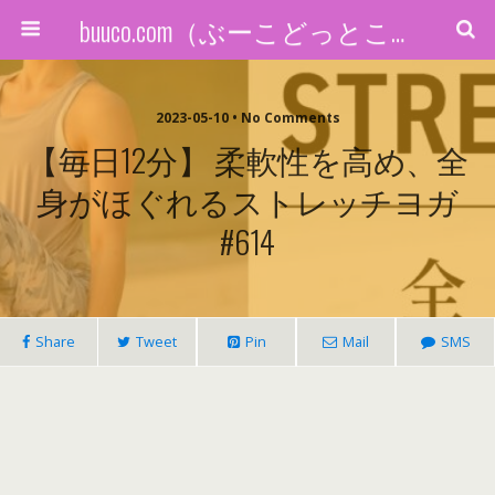
buuco.com（ぶーこどっとこむ）
2023-05-10 • No Comments
【毎日12分】 柔軟性を高め、全
身がほぐれるストレッチヨガ
#614
Share
Tweet
Pin
Mail
SMS