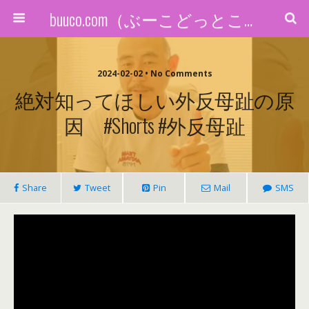
buuco.com（ぶーこどっとこむ）
2024-02-02 • No Comments
絶対知ってほしい外反母趾の原
因 #shorts #外反母趾
Share
Tweet
Pin
Mail
SMS