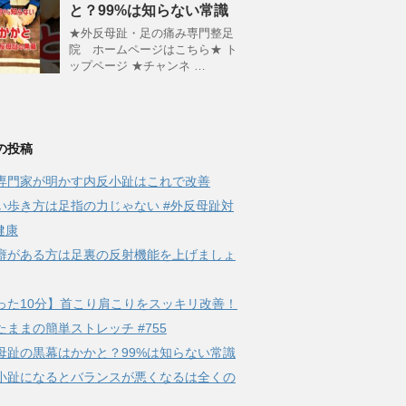
と？99%は知らない常識
★外反母趾・足の痛み専門整足
院 ホームページはこちら★ ト
ップページ ★チャンネ …
の投稿
専門家が明かす内反小趾はこれで改善
い歩き方は足指の力じゃない #外反母趾対
健康
癖がある方は足裏の反射機能を上げましょ
った10分】首こり肩こりをスッキリ改善！
たままの簡単ストレッチ #755
母趾の黒幕はかかと？99%は知らない常識
小趾になるとバランスが悪くなるは全くの