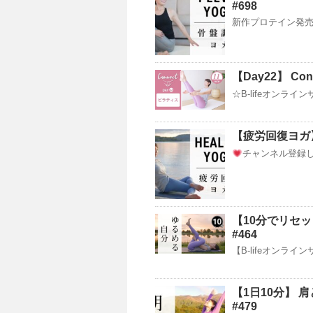
#698
新作プロテイン発売！ http
【Day22】 Con
☆B-lifeオンラ
【疲労回復ヨガ
チャンネル登録して
【10分でリセ
#464
【B-lifeオンライ
【1日10分】
#479