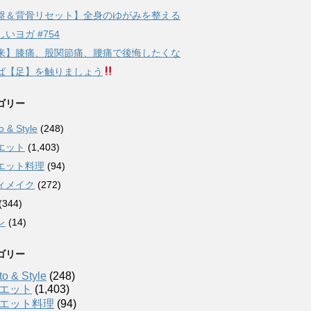
盤＆背骨リセット】全身のゆがみを整える
いヨガ #754
来】膝痛、股関節痛、腰痛で後悔したくな
ば【足】を触りましょう
ゴリー
 & Style
(248)
エット
(1,403)
エット料理
(94)
ィメイク
(272)
(344)
レ
(14)
ゴリー
o & Style
(248)
エット
(1,403)
エット料理
(94)