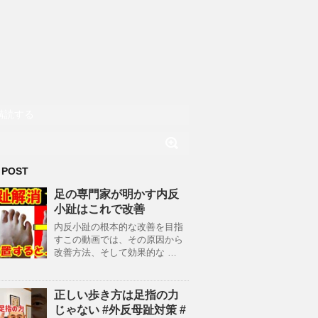
購読する
 POST
足の専門家が明かす内反
小趾はこれで改善
内反小趾の根本的な改善を目指
すこの動画では、その原因から
改善方法、そして効果的な …
正しい歩き方は足指の力
じゃない #外反母趾対策 #