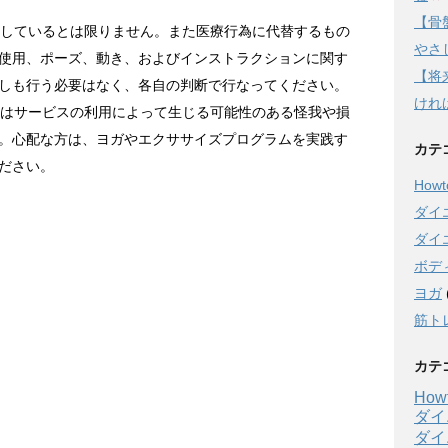
【骨
に適しているとは限りません。また医療行為に代替するもの
やさし
使用、ポーズ、動き、およびインストラクションに関す
【将
しも行う必要はなく、各自の判断で行なってください。
けれ
またはサービスの利用によって生じる可能性のある怪我や損
。心配な方は、ヨガやエクササイズプログラムを実践す
カテ
ださい。
Howto
ダイ
ダイ
ボデ
ヨガ
筋ト
カテ
Howt
ダイ
ダイ