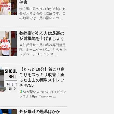
健康
歩く際に足の指の力が過剰に必
要だと考えるのは誤解です。こ
の動画では、足の指の力の …
捻挫癖がある方は足裏の
反射機能を上げましょう
★外反母趾・足の痛み専門整足
院 ホームページはこちら★ ト
ップページ ★チャンネ …
【たった10分】首こり肩
こりをスッキリ改善！座
ったままの簡単ストレッ
チ #755
体が硬い人のためのヨガチャ
ンネル https://www.yo …
外反母趾の黒幕はかか