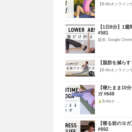
【B-lifeオンライ
【1日8分】1
#581
提供: Google Chrome
【脂肪を減らす！
【B-lifeオンライ
【寝たまま10
ガ #649
B-lifeチ …
【寝る前のヨガ
#692