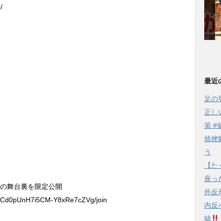
/
最近
足の
正し
策 #
捻挫
う
【た
座っ
影の舞台裏を限定公開
外反
/UCd0pUnH7i5CM-Y8xRe7cZVg/join
内反
嘘