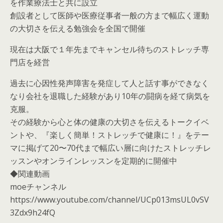
を作業療法士と共に設立
創設者として医師や医療従事者一般の方まで幅広く運動
の大切さを伝える勉強会を全国で開催
現在は大阪で１年先までキャンセル待ちのストレッチ専
門店を経営
過去に心因性発声障害を発症して人と話す事ができなく
なり会社を退職した経験があり10年の闘病を経て病気を
克服。
その経験から心と体の健康の大切さを伝えるトークイベ
ントや、『楽しく簡単！ストレッチで健康に！』をテー
マに掲げて20〜70代まで幅広い層に向けたストレッチレ
ッスンやオンラインレッスンを定期的に開催中
◆関連動画
moeチャンネル
https://www.youtube.com/channel/UCp013msUL0vSV
3Zdx9h24fQ