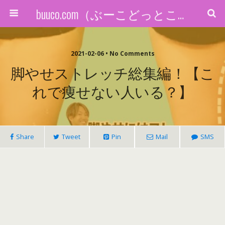
buuco.com（ぶーこどっとこむ）
2021-02-06 • No Comments
脚やせストレッチ総集編！【こ
れで痩せない人いる？】
Share
Tweet
Pin
Mail
SMS