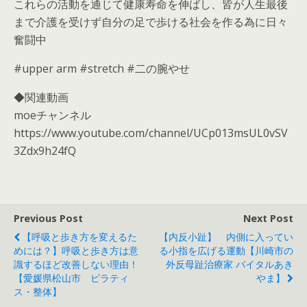
これらの活動を通じて健康寿命を伸ばし、皆が人生最後
まで介護を受けず自分の足で歩ける社会を作る為に日々
奮闘中
#upper arm #stretch #二の腕やせ
◆関連動画
moeチャンネル
https://www.youtube.com/channel/UCp013msUL0vSV
3Zdx9h24fQ
Previous Post
Next Post
【呼吸と歩き方を変えるた
【内反小趾】 内側に入ってい
めには？】呼吸と歩き方は意
る小指を広げる運動【川崎市の
識するほど改善しない理由！
外反母趾治療家 バイタルあき
【愛媛県松山市 ピラティ
やま】
ス・整体】