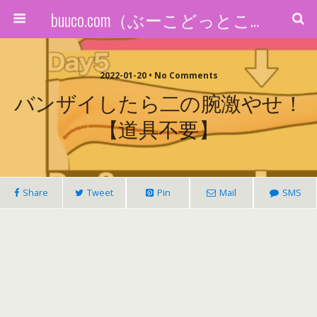
buuco.com（ぶーこどっとこむ）
2022-01-20 • No Comments
バンザイしたら二の腕激やせ！
【道具不要】
Share
Tweet
Pin
Mail
SMS