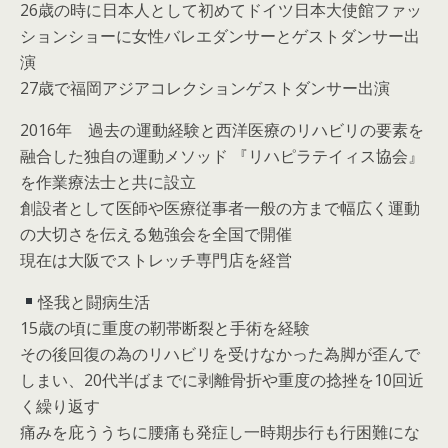
26歳の時に日本人として初めてドイツ日本大使館ファッ
ションショーに女性バレエダンサーとゲストダンサー出
演
27歳で福岡アジアコレクションゲストダンサー出演
2016年 過去の運動経験と西洋医療のリハビリの要素を
融合した独自の運動メソッド 『リハピラテイィス協会』
を作業療法士と共に設立
創設者として医師や医療従事者一般の方まで幅広く運動
の大切さを伝える勉強会を全国で開催
現在は大阪でストレッチ専門店を経営
怪我と闘病生活
15歳の頃に重度の靭帯断裂と手術を経験
その後回復の為のリハビリを受けなかった為脚が歪んで
しまい、20代半ばまでに剥離骨折や重度の捻挫を10回近
く繰り返す
痛みを庇ううちに腰痛も発症し一時期歩行も行困難にな