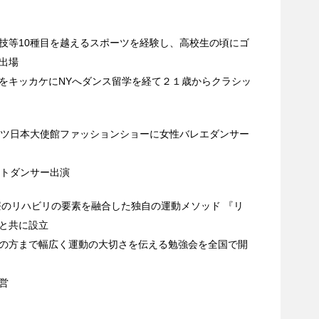
技等10種目を越えるスポーツを経験し、高校生の頃にゴ
出場
をキッカケにNYへダンス留学を経て２１歳からクラシッ
イツ日本大使館ファッションショーに女性バレエダンサー
ストダンサー出演
療のリハビリの要素を融合した独自の運動メソッド 『リ
と共に設立
の方まで幅広く運動の大切さを伝える勉強会を全国で開
営