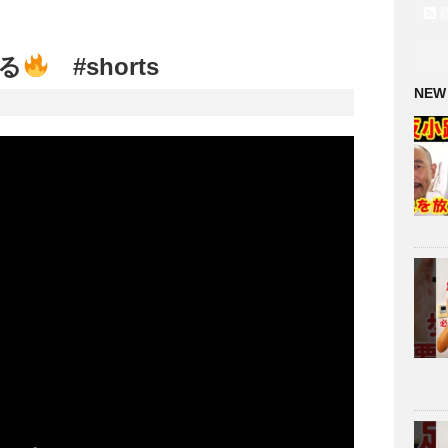
る
#shorts
NEW