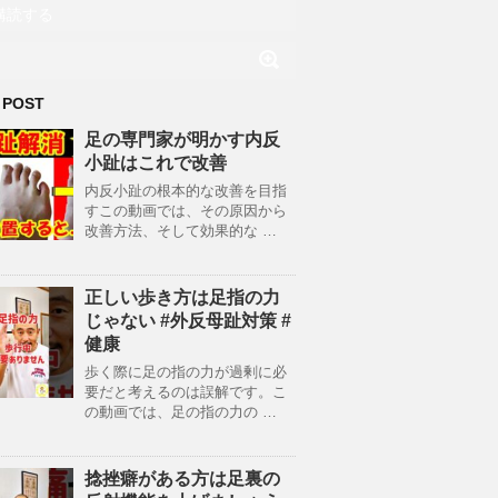
購読する
 POST
足の専門家が明かす内反
小趾はこれで改善
内反小趾の根本的な改善を目指
すこの動画では、その原因から
改善方法、そして効果的な …
正しい歩き方は足指の力
じゃない #外反母趾対策 #
健康
歩く際に足の指の力が過剰に必
要だと考えるのは誤解です。こ
の動画では、足の指の力の …
捻挫癖がある方は足裏の