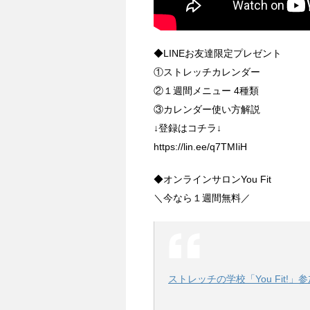
◆LINEお友達限定プレゼント
①ストレッチカレンダー
②１週間メニュー 4種類
③カレンダー使い方解説
↓登録はコチラ↓
https://lin.ee/q7TMIiH
◆オンラインサロンYou Fit
＼今なら１週間無料／
ストレッチの学校「You Fit!」参