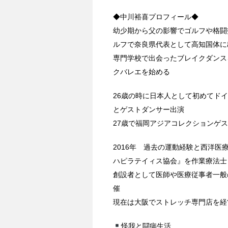
◆中川裕喜プロフィール◆
幼少期から父の影響でゴルフや格闘
ルフで奈良県代表として高知国体に
専門学校で出会ったブレイクダンス
クバレエを始める
26歳の時に日本人として初めてド
とゲストダンサー出演
27歳で福岡アジアコレクションゲ
2016年 過去の運動経験と西洋医
ハピラテイィス協会』を作業療法士
創設者として医師や医療従事者一般
催
現在は大阪でストレッチ専門店を経
怪我と闘病生活