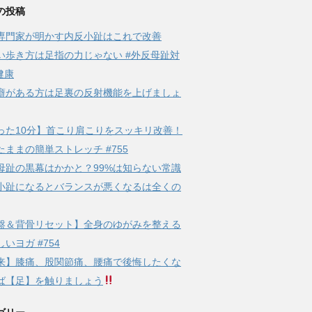
の投稿
専門家が明かす内反小趾はこれで改善
い歩き方は足指の力じゃない #外反母趾対
健康
癖がある方は足裏の反射機能を上げましょ
った10分】首こり肩こりをスッキリ改善！
たままの簡単ストレッチ #755
母趾の黒幕はかかと？99%は知らない常識
小趾になるとバランスが悪くなるは全くの
盤＆背骨リセット】全身のゆがみを整える
いヨガ #754
来】膝痛、股関節痛、腰痛で後悔したくな
ば【足】を触りましょう