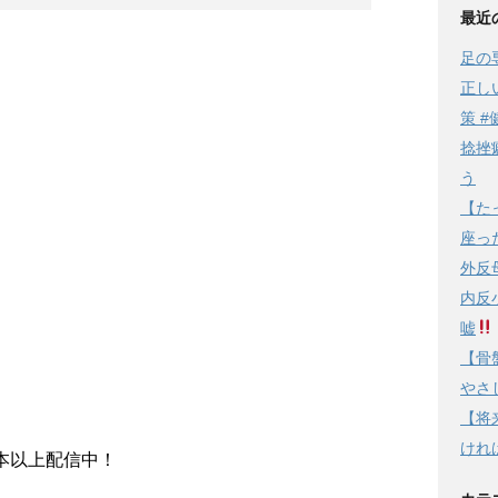
最近
足の
正し
策 #
捻挫
う
【た
座っ
外反
内反
嘘
【骨
やさし
【将
けれ
本以上配信中！