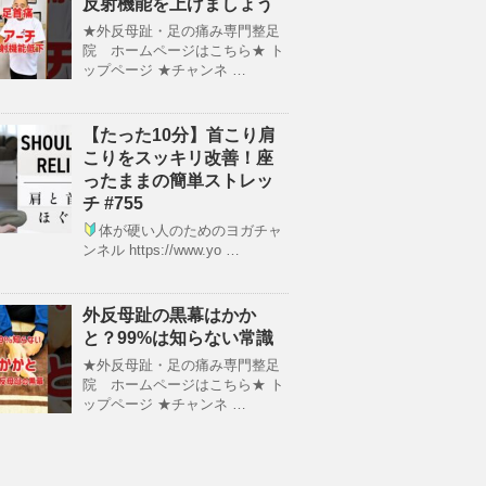
反射機能を上げましょう
★外反母趾・足の痛み専門整足
院 ホームページはこちら★ ト
ップページ ★チャンネ …
【たった10分】首こり肩
こりをスッキリ改善！座
ったままの簡単ストレッ
チ #755
体が硬い人のためのヨガチャ
ンネル https://www.yo …
外反母趾の黒幕はかか
と？99%は知らない常識
★外反母趾・足の痛み専門整足
院 ホームページはこちら★ ト
ップページ ★チャンネ …