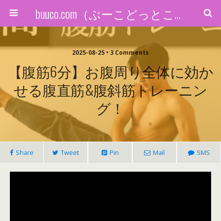
buuco.com（ぶーこどっとこむ）
2025-08-25 • 3 Comments
【腹筋6分】お腹周り全体に効か
せる腹直筋&腹斜筋トレーニン
グ！
Share
Tweet
Pin
Mail
SMS