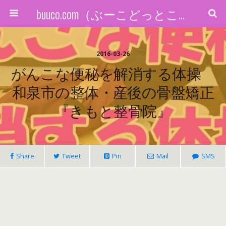
buuco.com（ぶーこどっとこむ）
2016-03-26
がんこな便秘を解消する体操
和泉市の整体・産後の骨盤矯正
『きもと整骨院』
Share
Tweet
Pin
Mail
SMS