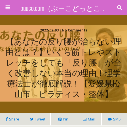
buuco.com（ぶーこどっとこむ）
2022-02-03 • No Comments
【あなたの反り腰が治らない理
由とは？】いくら筋トレやスト
レッチをしても「反り腰」が全
く改善しない本当の理由！理学
療法士が徹底解説！【愛媛県松
山市 ピラティス・整体】
Share
Tweet
Pin
Mail
SMS