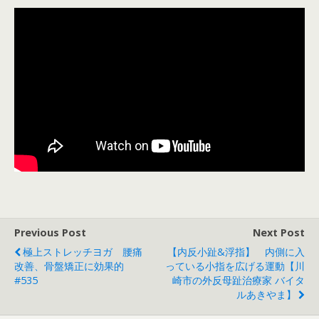
Previous Post
Next Post
極上ストレッチヨガ 腰痛
【内反小趾&浮指】 内側に入
改善、骨盤矯正に効果的
っている小指を広げる運動【川
#535
崎市の外反母趾治療家 バイタ
ルあきやま】