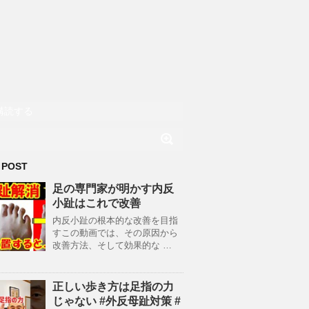
購読する
 POST
足の専門家が明かす内反
小趾はこれで改善
内反小趾の根本的な改善を目指
すこの動画では、その原因から
改善方法、そして効果的な …
正しい歩き方は足指の力
じゃない #外反母趾対策 #