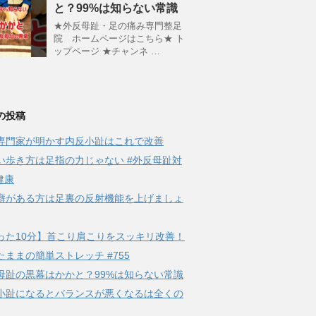
と？99%は知らない常識
★外反母趾・足の痛み専門整足
院 ホームページはこちら★ ト
ップページ ★チャンネ …
の投稿
専門家が明かす内反小趾はこれで改善
い歩き方は足指の力じゃない #外反母趾対
健康
癖がある方は足裏の反射機能を上げましょ
った10分】首こり肩こりをスッキリ改善！
たままの簡単ストレッチ #755
母趾の黒幕はかかと？99%は知らない常識
小趾になるとバランスが悪くなるは全くの