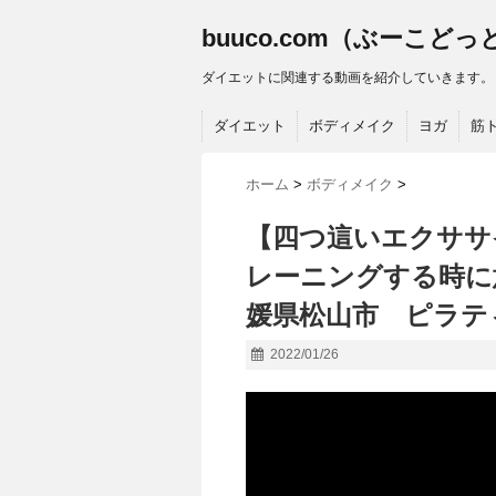
buuco.com（ぶーこど
ダイエットに関連する動画を紹介していきます。
ダイエット
ボディメイク
ヨガ
筋
ホーム
>
ボディメイク
>
【四つ這いエクササ
レーニングする時に
媛県松山市 ピラテ
2022/01/26