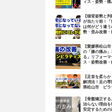
ィス・姿勢・痛
【猫背姿勢と判
が当たり前！「
は何がどう違う
勢・歪み改善・
【愛媛県松山市
の「膝の痛み」
る」リフォーマ
ス・姿勢改善・
【足首を柔らか
解消法！足の専
県松山市 ピラ
【骨盤矯正する
治らない理由を
安定するための