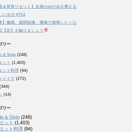
盤＆背骨リセット】全身のゆがみを整える
いヨガ #754
来】膝痛、股関節痛、腰痛で後悔したくな
ば【足】を触りましょう
ゴリー
 & Style
(248)
エット
(1,403)
エット料理
(94)
ィメイク
(272)
(344)
レ
(14)
ゴリー
o & Style
(248)
エット
(1,403)
エット料理
(94)