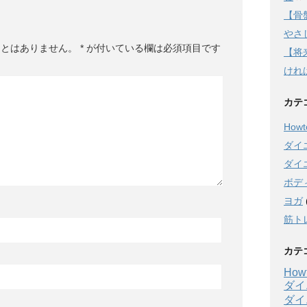
【骨
やさし
ことはありません。
*
が付いている欄は必須項目です
【将
けれ
カテ
Howto
ダイ
ダイ
ボデ
ヨガ
筋ト
カテ
Howt
ダイ
ダイ