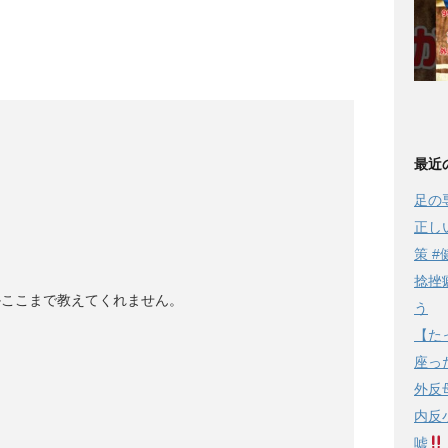
最近
足の
正し
策 #
捻挫
かここまで教えてくれません。
う
【た
座っ
外反
内反
嘘