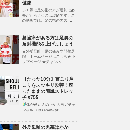
健康
歩く際に足の指の力が過剰に必
要だと考えるのは誤解です。こ
の動画では、足の指の力の …
捻挫癖がある方は足裏の
反射機能を上げましょう
★外反母趾・足の痛み専門整足
院 ホームページはこちら★ ト
ップページ ★チャンネ …
【たった10分】首こり肩
こりをスッキリ改善！座
ったままの簡単ストレッ
チ #755
体が硬い人のためのヨガチャ
ンネル https://www.yo …
外反母趾の黒幕はかか