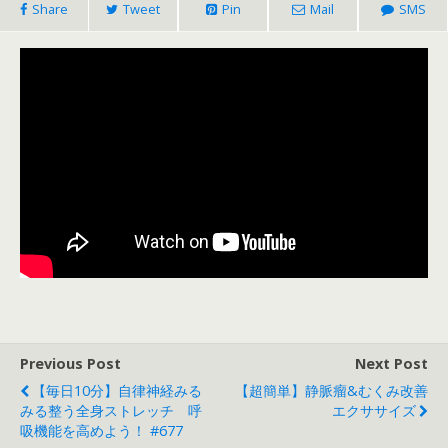
Share
Tweet
Pin
Mail
SMS
Previous Post
Next Post
【毎日10分】自律神経みる
【超簡単】静脈瘤&むくみ改善
みる整う全身ストレッチ 呼
エクササイズ
吸機能を高めよう！ #677