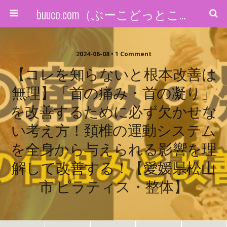
buuco.com（ぶーこどっとこむ）
2024-06-08 • 1 Comment
【コレを知らないと根本改善は
無理】「首の痛み・首の凝り」
を改善するために必ず欠かせな
い考え方！頚椎の運動システム
を全身から与えられる影響を理
解して改善する！【愛媛県松山
市 ピラティス・整体】