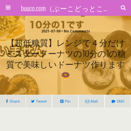
buuco.com（ぶーこどっとこむ）
2021-07-09 • No Comments
【超低糖質】レンジで４分だけ
ミスタードーナツの10分の1の糖
質で美味しいドーナツ作ります
Share
Tweet
Pin
Mail
SMS