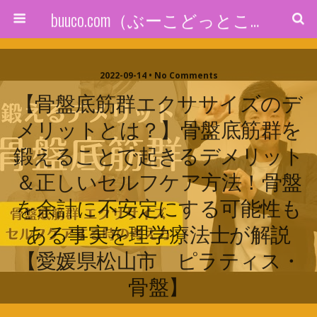
buuco.com（ぶーこどっとこむ）
2022-09-14 • No Comments
【骨盤底筋群エクササイズのデ
メリットとは？】骨盤底筋群を
鍛えることで起きるデメリット
＆正しいセルフケア方法！骨盤
を余計に不安定にする可能性も
ある事実を理学療法士が解説
【愛媛県松山市 ピラティス・
骨盤】