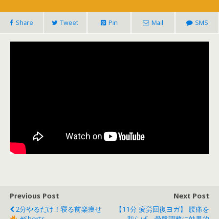
Share
Tweet
Pin
Mail
SMS
Previous Post
Next Post
2分やるだけ！寝る前楽痩せ
【11分 疲労回復ヨガ】 腰痛を
#shorts
和らげ、骨盤調整に効果的